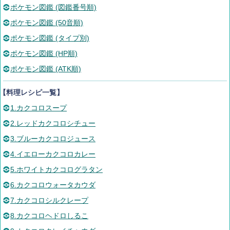
ポケモン図鑑 (図鑑番号順)
ポケモン図鑑 (50音順)
ポケモン図鑑 (タイプ別)
ポケモン図鑑 (HP順)
ポケモン図鑑 (ATK順)
【料理レシピ一覧】
1.カクコロスープ
2.レッドカクコロシチュー
3.ブルーカクコロジュース
4.イエローカクコロカレー
5.ホワイトカクコログラタン
6.カクコロウォータカウダ
7.カクコロシルクレープ
8.カクコロヘドロしるこ