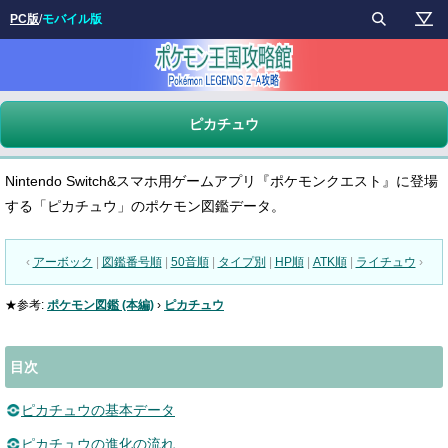
PC版
/
モバイル版
ピカチュウ
Nintendo Switch&スマホ用ゲームアプリ『ポケモンクエスト』に登場
する「ピカチュウ」のポケモン図鑑データ。
‹
アーボック
|
図鑑番号順
|
50音順
|
タイプ別
|
HP順
|
ATK順
|
ライチュウ
›
★参考:
ポケモン図鑑 (本編)
›
ピカチュウ
目次
ピカチュウの基本データ
ピカチュウの進化の流れ