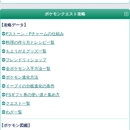
ポケモンクエスト攻略
【攻略データ】
Pストーン・Pチャームの仕組み
料理の作り方とレシピ一覧
もようがえグッズ一覧
フレンドリィショップ
全ポケモン入手方法一覧
ポケモン進化方法
イーブイの分岐進化の条件
FSギフト券の使い道と集め方
クエスト一覧
わざ一覧
【ポケモン図鑑】