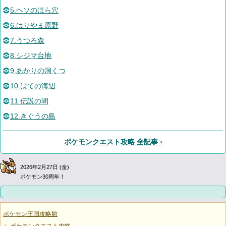
5.ヘソのほら穴
6.はりやま原野
7.うつろ森
8.シジマ台地
9.あかりの洞くつ
10.はての海辺
11.伝説の間
12.きぐうの島
ポケモンクエスト攻略 全記事 ›
2026年2月27日 (金)
ポケモン30周年！
ポケモン王国攻略館