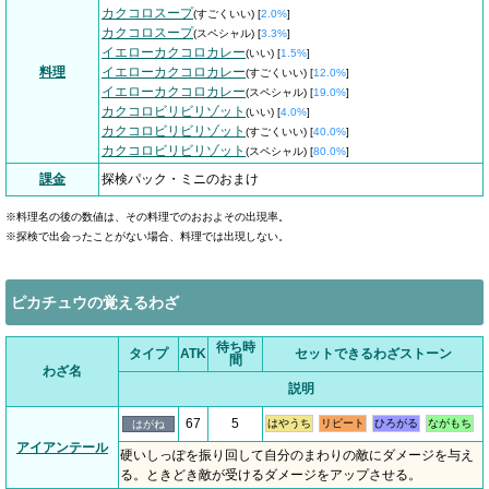
カクコロスープ
(すごくいい) [
2.0%
]
カクコロスープ
(スペシャル) [
3.3%
]
イエローカクコロカレー
(いい) [
1.5%
]
料理
イエローカクコロカレー
(すごくいい) [
12.0%
]
イエローカクコロカレー
(スペシャル) [
19.0%
]
カクコロビリビリゾット
(いい) [
4.0%
]
カクコロビリビリゾット
(すごくいい) [
40.0%
]
カクコロビリビリゾット
(スペシャル) [
80.0%
]
課金
探検パック・ミニのおまけ
※料理名の後の数値は、その料理でのおおよその出現率。
※探検で出会ったことがない場合、料理では出現しない。
ピカチュウの覚えるわざ
待ち時
タイプ
ATK
セットできるわざストーン
間
わざ名
説明
67
5
はやうち
リピート
ひろがる
ながもち
はがね
アイアンテール
硬いしっぽを振り回して自分のまわりの敵にダメージを与え
る。ときどき敵が受けるダメージをアップさせる。