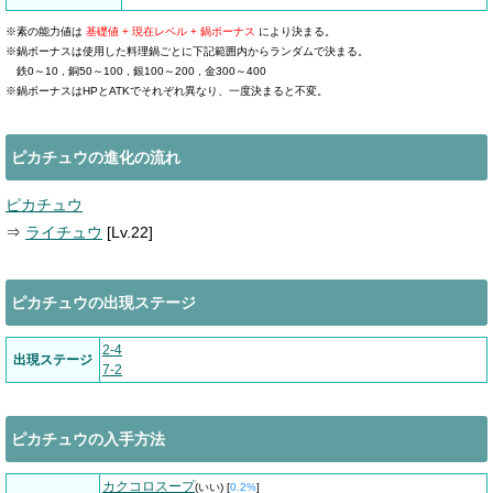
※素の能力値は
基礎値 + 現在レベル + 鍋ボーナス
により決まる。
※鍋ボーナスは使用した料理鍋ごとに下記範囲内からランダムで決まる。
鉄0～10 , 銅50～100 , 銀100～200 , 金300～400
※鍋ボーナスはHPとATKでそれぞれ異なり、一度決まると不変。
ピカチュウの進化の流れ
ピカチュウ
⇒
ライチュウ
[Lv.22]
ピカチュウの出現ステージ
2-4
出現ステージ
7-2
ピカチュウの入手方法
カクコロスープ
(いい) [
0.2%
]