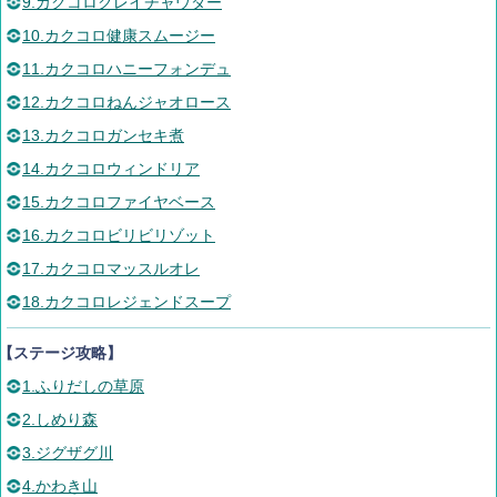
9.カクコロクレイチャウダー
10.カクコロ健康スムージー
11.カクコロハニーフォンデュ
12.カクコロねんジャオロース
13.カクコロガンセキ煮
14.カクコロウィンドリア
15.カクコロファイヤベース
16.カクコロビリビリゾット
17.カクコロマッスルオレ
18.カクコロレジェンドスープ
【ステージ攻略】
1.ふりだしの草原
2.しめり森
3.ジグザグ川
4.かわき山