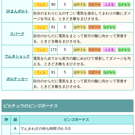
80
5
はやうち
リピート
ふえる
ながもち
でんき
10まんボルト
自分のまわりにものすごい電気を放出してまわりの敵にダメ
ージを与える。ときどき敵をまひさせる。
81
5
はやうち
リピート
ながもち
でんき
スパーク
自分のからだに電気をまとって前方の敵に向かって突進す
る。ときどき敵をまひさせる。
173
5
はやうち
リピート
ふえる
ながもち
でんき
でんきショック
電気をためてから前方の敵にめがけて発射してダメージを与
える。ときどき敵をまひさせる。
81
5
はやうち
リピート
ながもち
でんき
ボルテッカー
自分のからだに電気をまとって前方の敵に向かって突進す
る。ときどき敵をまひさせる。
ピカチュウのビンゴボーナス
枠
組
ビンゴボーナス
A
でんきわざの待ち時間 (%) -5.0