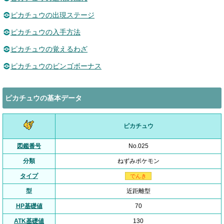
ピカチュウの出現ステージ
ピカチュウの入手方法
ピカチュウの覚えるわざ
ピカチュウのビンゴボーナス
ピカチュウの基本データ
ピカチュウ
図鑑番号
No.025
分類
ねずみポケモン
タイプ
でんき
型
近距離型
HP基礎値
70
ATK基礎値
130