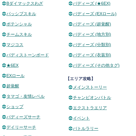
Bダイマックスわざ
バディーズ (★6EX)
パッシブスキル
バディーズ (EXロール)
ポテンシャル
バディーズ (超覚醒)
チームスキル
バディーズ (地方別)
マジコス
バディーズ (分類別)
バディストーンボード
バディーズ (衣装別)
★6EX
バディーズ (その他タグ)
EXロール
【エリア攻略】
超覚醒
メインストーリー
タマゴ・友情レベル
チャンピオンバトル
ショップ
エクストラエリア
バディーズサーチ
イベント
デイリーサーチ
バトルラリー