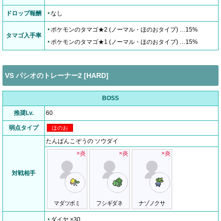
ドロップ報酬
なし
ポケモンのタマゴ★2 (ノーマル・ほのおタイプ) …15%
タマゴ入手率
ポケモンのタマゴ★1 (ノーマル・ほのおタイプ) …15%
VS パシオのトレーナー2 [HARD]
BOSS
推奨Lv.
60
弱点タイプ
ほのお
たんぱんこぞうの ソウダイ
×炎
×炎
×炎
対戦相手
マダツボミ
フシギダネ
ナゾノクサ
ダイヤ ×30