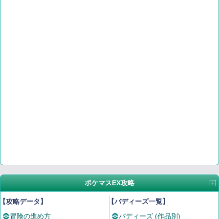
ポケマスEX攻略
【攻略データ】
【バディーズ一覧】
冒険の進め方
バディーズ (作品別)