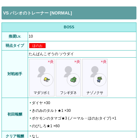
VS パシオのトレーナー [NORMAL]
BOSS
推奨Lv.
10
弱点タイプ
ほのお
たんぱんこぞうの ソウダイ
×炎
×炎
×炎
対戦相手
マダツボミ
フシギダネ
ナゾノクサ
ダイヤ ×30
きのみのタルト★1 ×30
初回報酬
ポケモンのタマゴ★3 (ノーマル・ほのおタイプ) ×1
のびしろ★1 ×60
クリア報酬
なし