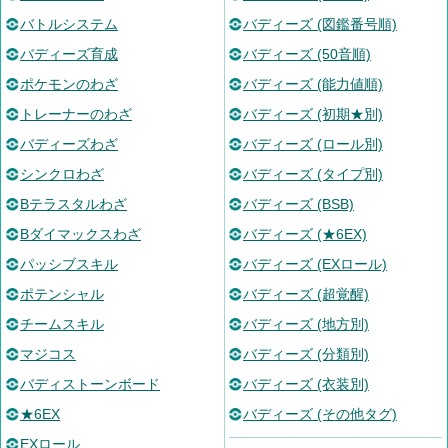
バトルシステム
バディーズ (図鑑番号順)
バディーズ育成
バディーズ (50音順)
ポケモンのわざ
バディーズ (能力値順)
トレーナーのわざ
バディーズ (初期★別)
バディーズわざ
バディーズ (ロール別)
シンクロわざ
バディーズ (タイプ別)
Bテラスタルわざ
バディーズ (BSB)
Bダイマックスわざ
バディーズ (★6EX)
パッシブスキル
バディーズ (EXロール)
ポテンシャル
バディーズ (超覚醒)
チームスキル
バディーズ (地方別)
マジコス
バディーズ (分類別)
バディストーンボード
バディーズ (衣装別)
★6EX
バディーズ (その他タグ)
EXロール