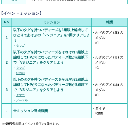
【イベントミッション】
No.
ミッション
報酬
以下のタグを持つバディーズを3組以上編成して
わざのアメ (赤) の
ひとりであそぶの「VS ジニア」を1回クリアしよ
1
メダル
う
×1
・
タマゴ
以下のタグを持つバディーズをそれぞれ3組以上
編成してHPが0になったバディーズ数が2組以下
わざのアメ (青) の
2
で「VS ジニア」をクリアしよう
メダル
×1
・
タマゴ
・
ほのお
以下のタグを持つバディーズをそれぞれ3組以上
編成してHPが0になったバディーズ数が2組以下
わざのアメ (緑) の
3
で「VS ジニア」をクリアしよう
メダル
×1
・
タマゴ
・
ノーマル
ダイヤ
-
全ミッション達成報酬
×300
※報酬受取期限はイベント終了の3日後まで。