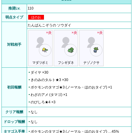
推奨Lv.
110
弱点タイプ
ほのお
たんぱんこぞうの ソウダイ
×炎
×炎
×炎
対戦相手
マダツボミ
フシギダネ
ナゾノクサ
ダイヤ ×30
きのみのタルト★3 ×30
初回報酬
ポケモンのタマゴ★3 (ノーマル・ほのおタイプ) ×1
わざのアメ (タマゴ) ×1
のびしろ★4 ×3
クリア報酬
なし
ドロップ報酬
なし
タマゴ入手率
ポケモンのタマゴ★3 (ノーマル・ほのおタイプ) …45%