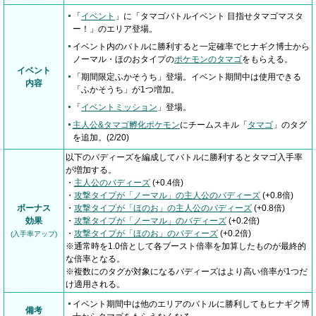
「
イベント
」に「タマゴバトルイベント 目指せタマゴマスタ
ー！」のエリア登場。
イベント内のバトルに勝利すると一定確率でヒナギク博士から
ノーマル・ほのおタイプの
ポケモンのタマゴ
をもらえる。
イベント
「期間限定ふかそうち」登場。イベント期間中は使用できる
内容
「ふかそうち」が1つ増加。
「
イベントミッション
」登場。
主人公&タマゴ孵化ポケモン
にチームスキル「
タマゴ
」のタグ
を追加。(2/20)
以下のバディーズを編成してバトルに勝利するとタマゴ入手率
が増加する。
・
主人公のバディーズ
(+0.4倍)
・
攻撃タイプが「ノーマル」の主人公のバディーズ
(+0.8倍)
ボーナス
・
攻撃タイプが「ほのお」の主人公のバディーズ
(+0.8倍)
効果
・
攻撃タイプが「ノーマル」のバディーズ
(+0.2倍)
・
攻撃タイプが「ほのお」のバディーズ
(+0.2倍)
(入手率アップ)
※通常時を1.0倍として各ブースト倍率を加算したものが最終的
な倍率となる。
※複数にのタグが対象になるバディーズはより高い倍率が1つだ
け適用される。
イベント期間中は他のエリアのバトルに勝利してもヒナギク博
備考