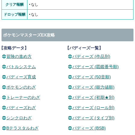
クリア報酬
なし
ドロップ報酬
なし
ポケモンマスターズEX攻略
【攻略データ】
【バディーズ一覧】
冒険の進め方
バディーズ (作品別)
バトルシステム
バディーズ (図鑑番号順)
バディーズ育成
バディーズ (50音順)
ポケモンのわざ
バディーズ (能力値順)
トレーナーのわざ
バディーズ (初期★別)
バディーズわざ
バディーズ (ロール別)
シンクロわざ
バディーズ (タイプ別)
Bテラスタルわざ
バディーズ (BSB)