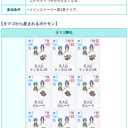
士からタマゴをもらえなくなる。
参加条件
メインストーリー第1章クリア。
【タマゴから産まれるポケモン】
タマゴ孵化
★1
†無
★1
†無氷
★1
†無電
Atk
×闘
Tec
×闘
Spt
×闘
無
無
無
主人公
主人公
主人公
ケンタロスK
ケンタロスK
ケンタロスK
★1
†無
★1
†無
★1
†無
Atk
×闘
Tec
×闘
Spt
×闘
無
無
無
主人公
主人公
主人公
ガルーラ
ガルーラ
ガルーラ
★1
†無
★1
†無
★1
†無
Atk
×闘
Tec
×闘
Spt
×闘
無
無
無