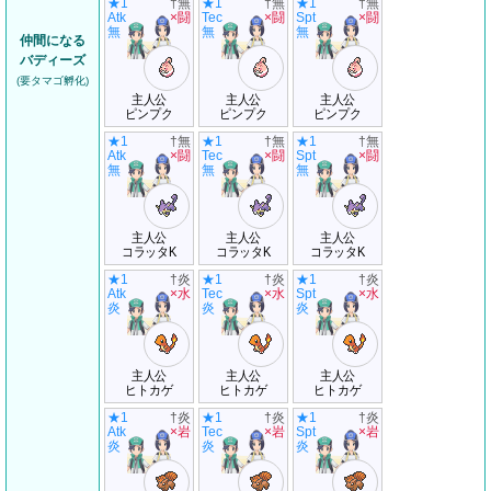
★1
†無
★1
†無
★1
†無
Atk
×闘
Tec
×闘
Spt
×闘
無
無
無
仲間になる
バディーズ
(要タマゴ孵化)
主人公
主人公
主人公
ピンプク
ピンプク
ピンプク
★1
†無
★1
†無
★1
†無
Atk
×闘
Tec
×闘
Spt
×闘
無
無
無
主人公
主人公
主人公
コラッタK
コラッタK
コラッタK
★1
†炎
★1
†炎
★1
†炎
Atk
×水
Tec
×水
Spt
×水
炎
炎
炎
主人公
主人公
主人公
ヒトカゲ
ヒトカゲ
ヒトカゲ
★1
†炎
★1
†炎
★1
†炎
Atk
×岩
Tec
×岩
Spt
×岩
炎
炎
炎