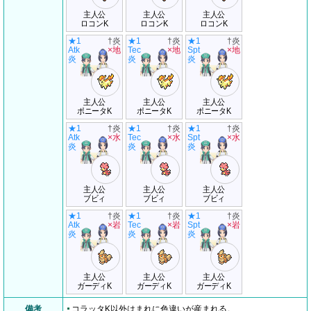
主人公
主人公
主人公
ロコンK
ロコンK
ロコンK
★1
†炎
★1
†炎
★1
†炎
Atk
×地
Tec
×地
Spt
×地
炎
炎
炎
主人公
主人公
主人公
ポニータK
ポニータK
ポニータK
★1
†炎
★1
†炎
★1
†炎
Atk
×水
Tec
×水
Spt
×水
炎
炎
炎
主人公
主人公
主人公
ブビィ
ブビィ
ブビィ
★1
†炎
★1
†炎
★1
†炎
Atk
×岩
Tec
×岩
Spt
×岩
炎
炎
炎
主人公
主人公
主人公
ガーディK
ガーディK
ガーディK
備考
コラッタK以外はまれに色違いが産まれる。