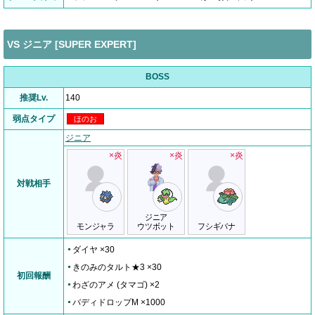
VS ジニア [SUPER EXPERT]
BOSS
推奨Lv.
140
弱点タイプ
ほのお
ジニア
×炎
×炎
×炎
対戦相手
ジニア
モンジャラ
ウツボット
フシギバナ
ダイヤ ×30
きのみのタルト★3 ×30
初回報酬
わざのアメ (タマゴ) ×2
バディドロップM ×1000