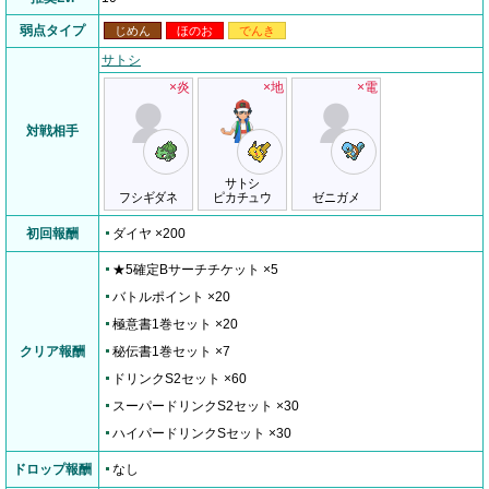
弱点タイプ
じめん
ほのお
でんき
サトシ
×炎
×地
×電
対戦相手
サトシ
フシギダネ
ピカチュウ
ゼニガメ
初回報酬
ダイヤ ×200
★5確定Bサーチチケット ×5
バトルポイント ×20
極意書1巻セット ×20
クリア報酬
秘伝書1巻セット ×7
ドリンクS2セット ×60
スーパードリンクS2セット ×30
ハイパードリンクSセット ×30
ドロップ報酬
なし