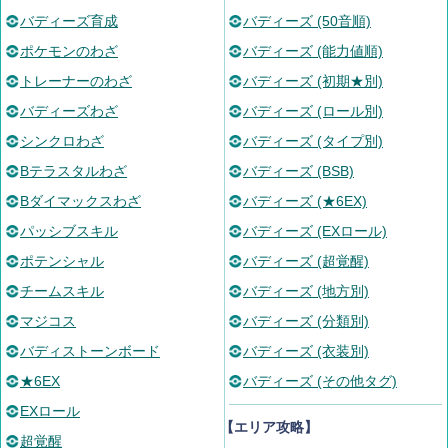
バディーズ育成
バディーズ (50音順)
ポケモンのわざ
バディーズ (能力値順)
トレーナーのわざ
バディーズ (初期★別)
バディーズわざ
バディーズ (ロール別)
シンクロわざ
バディーズ (タイプ別)
Bテラスタルわざ
バディーズ (BSB)
Bダイマックスわざ
バディーズ (★6EX)
パッシブスキル
バディーズ (EXロール)
ポテンシャル
バディーズ (超覚醒)
チームスキル
バディーズ (地方別)
マジコス
バディーズ (分類別)
バディストーンボード
バディーズ (衣装別)
★6EX
バディーズ (その他タグ)
EXロール
【エリア攻略】
超覚醒