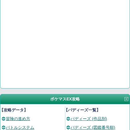
ポケマスEX攻略
【攻略データ】
【バディーズ一覧】
冒険の進め方
バディーズ (作品別)
バトルシステム
バディーズ (図鑑番号順)