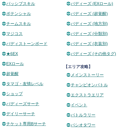
パッシブスキル
バディーズ (EXロール)
ポテンシャル
バディーズ (超覚醒)
チームスキル
バディーズ (地方別)
マジコス
バディーズ (分類別)
バディストーンボード
バディーズ (衣装別)
★6EX
バディーズ (その他タグ)
EXロール
【エリア攻略】
超覚醒
メインストーリー
タマゴ・友情レベル
チャンピオンバトル
ショップ
エクストラエリア
バディーズサーチ
イベント
デイリーサーチ
バトルラリー
チケット専用Bサーチ
パシオタワー