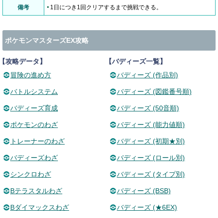
備考
1日につき1回クリアするまで挑戦できる。
ポケモンマスターズEX攻略
【攻略データ】
【バディーズ一覧】
冒険の進め方
バディーズ (作品別)
バトルシステム
バディーズ (図鑑番号順)
バディーズ育成
バディーズ (50音順)
ポケモンのわざ
バディーズ (能力値順)
トレーナーのわざ
バディーズ (初期★別)
バディーズわざ
バディーズ (ロール別)
シンクロわざ
バディーズ (タイプ別)
Bテラスタルわざ
バディーズ (BSB)
Bダイマックスわざ
バディーズ (★6EX)