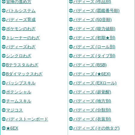
冒険の進め方
バディーズ (作品別)
バトルシステム
バディーズ (図鑑番号順)
バディーズ育成
バディーズ (50音順)
ポケモンのわざ
バディーズ (能力値順)
トレーナーのわざ
バディーズ (初期★別)
バディーズわざ
バディーズ (ロール別)
シンクロわざ
バディーズ (タイプ別)
Bテラスタルわざ
バディーズ (BSB)
Bダイマックスわざ
バディーズ (★6EX)
パッシブスキル
バディーズ (EXロール)
ポテンシャル
バディーズ (超覚醒)
チームスキル
バディーズ (地方別)
マジコス
バディーズ (分類別)
バディストーンボード
バディーズ (衣装別)
★6EX
バディーズ (その他タグ)