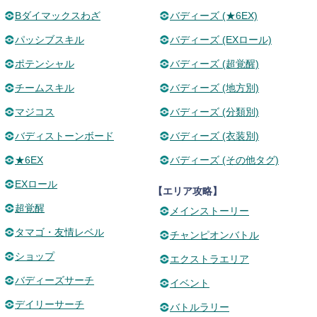
Bダイマックスわざ
バディーズ (★6EX)
パッシブスキル
バディーズ (EXロール)
ポテンシャル
バディーズ (超覚醒)
チームスキル
バディーズ (地方別)
マジコス
バディーズ (分類別)
バディストーンボード
バディーズ (衣装別)
★6EX
バディーズ (その他タグ)
EXロール
【エリア攻略】
超覚醒
メインストーリー
タマゴ・友情レベル
チャンピオンバトル
ショップ
エクストラエリア
バディーズサーチ
イベント
デイリーサーチ
バトルラリー