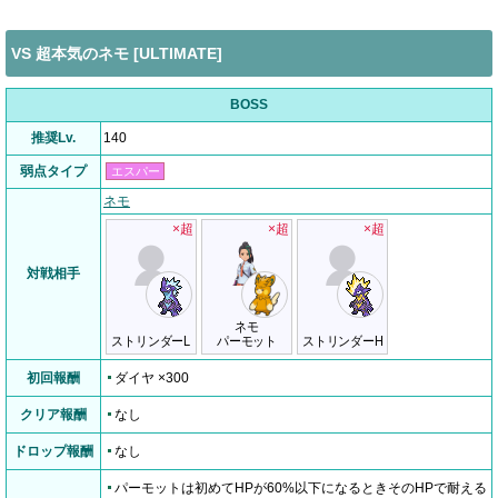
VS 超本気のネモ [ULTIMATE]
BOSS
推奨Lv.
140
弱点タイプ
エスパー
ネモ
×超
×超
×超
対戦相手
ネモ
ストリンダーL
パーモット
ストリンダーH
初回報酬
ダイヤ ×300
クリア報酬
なし
ドロップ報酬
なし
パーモットは初めてHPが60%以下になるときそのHPで耐える