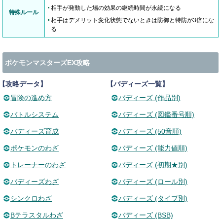
相手が発動した場の効果の継続時間が永続になる
特殊ルール
相手はデメリット変化状態でないときは防御と特防が3倍にな
る
ポケモンマスターズEX攻略
【攻略データ】
【バディーズ一覧】
冒険の進め方
バディーズ (作品別)
バトルシステム
バディーズ (図鑑番号順)
バディーズ育成
バディーズ (50音順)
ポケモンのわざ
バディーズ (能力値順)
トレーナーのわざ
バディーズ (初期★別)
バディーズわざ
バディーズ (ロール別)
シンクロわざ
バディーズ (タイプ別)
Bテラスタルわざ
バディーズ (BSB)