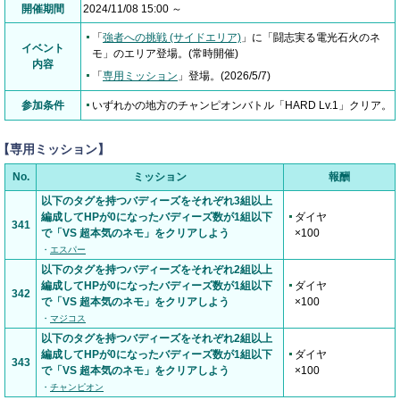
開催期間
2024/11/08 15:00 ～
「
強者への挑戦 (サイドエリア)
」に「闘志実る電光石火のネ
イベント
モ」のエリア登場。(常時開催)
内容
「
専用ミッション
」登場。(2026/5/7)
参加条件
いずれかの地方のチャンピオンバトル「HARD Lv.1」クリア。
【専用ミッション】
No.
ミッション
報酬
以下のタグを持つバディーズをそれぞれ3組以上
編成してHPが0になったバディーズ数が1組以下
ダイヤ
341
で「VS 超本気のネモ」をクリアしよう
×100
・
エスパー
以下のタグを持つバディーズをそれぞれ2組以上
編成してHPが0になったバディーズ数が1組以下
ダイヤ
342
で「VS 超本気のネモ」をクリアしよう
×100
・
マジコス
以下のタグを持つバディーズをそれぞれ2組以上
編成してHPが0になったバディーズ数が1組以下
ダイヤ
343
で「VS 超本気のネモ」をクリアしよう
×100
・
チャンピオン