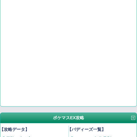
ポケマスEX攻略
【攻略データ】
【バディーズ一覧】