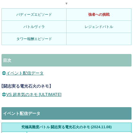
▼
バディーズエピソード
強者への挑戦
バトルヴィラ
レジェンドバトル
タワー報酬エピソード
目次
イベント配信データ
【闘志実る電光石火のネモ】
VS 超本気のネモ [ULTIMATE]
イベント配信データ
究極高難度バトル 闘志実る電光石火のネモ (2024.11.08)