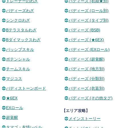
トレーナーのわざ
バディーズ (初期★別)
バディーズわざ
バディーズ (ロール別)
シンクロわざ
バディーズ (タイプ別)
Bテラスタルわざ
バディーズ (BSB)
Bダイマックスわざ
バディーズ (★6EX)
パッシブスキル
バディーズ (EXロール)
ポテンシャル
バディーズ (超覚醒)
チームスキル
バディーズ (地方別)
マジコス
バディーズ (分類別)
バディストーンボード
バディーズ (衣装別)
★6EX
バディーズ (その他タグ)
EXロール
【エリア攻略】
超覚醒
メインストーリー
タマゴ・友情レベル