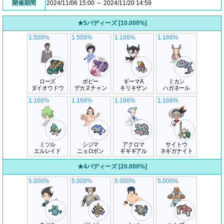
開催期間
2024/11/06 15:00 ～ 2024/11/20 14:59
★5バディーズ [10.000%]
1.500%
1.500%
1.166%
1.166%
ローズ
ポピー
ギーマA
ミカン
ダイオウドウ
デカヌチャン
キリキザン
ハガネール
1.166%
1.166%
1.166%
1.166%
ミツル
シジマ
アクロマ
サイトウ
エルレイド
ニョロボン
ギギギアル
ネギガナイト
★4バディーズ [20.000%]
5.000%
5.000%
5.000%
5.000%