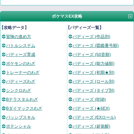
ポケマスEX攻略
【攻略データ】
【バディーズ一覧】
冒険の進め方
バディーズ (作品別)
バトルシステム
バディーズ (図鑑番号順)
バディーズ育成
バディーズ (50音順)
ポケモンのわざ
バディーズ (能力値順)
トレーナーのわざ
バディーズ (初期★別)
バディーズわざ
バディーズ (ロール別)
シンクロわざ
バディーズ (タイプ別)
Bテラスタルわざ
バディーズ (BSB)
Bダイマックスわざ
バディーズ (★6EX)
パッシブスキル
バディーズ (EXロール)
ポテンシャル
バディーズ (超覚醒)