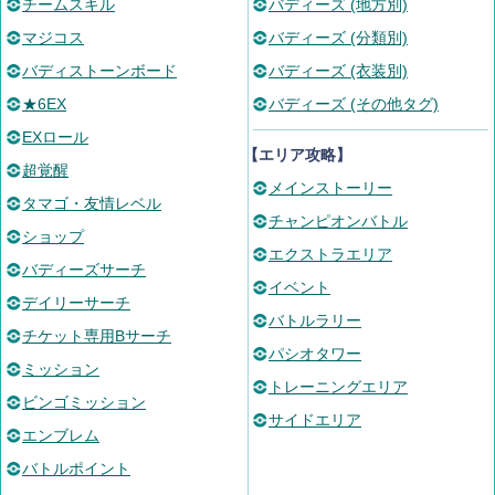
チームスキル
バディーズ (地方別)
マジコス
バディーズ (分類別)
バディストーンボード
バディーズ (衣装別)
★6EX
バディーズ (その他タグ)
EXロール
【エリア攻略】
超覚醒
メインストーリー
タマゴ・友情レベル
チャンピオンバトル
ショップ
エクストラエリア
バディーズサーチ
イベント
デイリーサーチ
バトルラリー
チケット専用Bサーチ
パシオタワー
ミッション
トレーニングエリア
ビンゴミッション
サイドエリア
エンブレム
バトルポイント