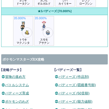
ネジキ
ガンピ
シバ
レンブ
ドータクン
ギルガルド
カイリキー
ローブシン
★3バディーズ [70.000%]
35.000%
35.000%
トウキ
スモモ
マクノシタ
アサナン
ポケモンマスターズEX攻略
【攻略データ】
【バディーズ一覧】
冒険の進め方
バディーズ (作品別)
バトルシステム
バディーズ (図鑑番号順)
バディーズ育成
バディーズ (50音順)
ポケモンのわざ
バディーズ (能力値順)