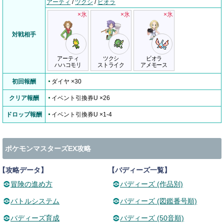
アーティ
/
ツクシ
/
ビオラ
×氷
×氷
×氷
対戦相手
アーティ
ツクシ
ビオラ
ハハコモリ
ストライク
アメモース
初回報酬
ダイヤ ×30
クリア報酬
イベント引換券U ×26
ドロップ報酬
イベント引換券U ×1-4
ポケモンマスターズEX攻略
【攻略データ】
【バディーズ一覧】
冒険の進め方
バディーズ (作品別)
バトルシステム
バディーズ (図鑑番号順)
バディーズ育成
バディーズ (50音順)