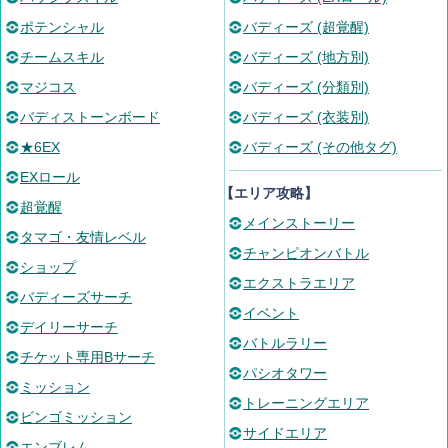
ポテンシャル
バディーズ (超覚醒)
チームスキル
バディーズ (地方別)
マジコス
バディーズ (分類別)
バディストーンボード
バディーズ (衣装別)
★6EX
バディーズ (その他タグ)
EXロール
【エリア攻略】
超覚醒
メインストーリー
タマゴ・友情レベル
チャンピオンバトル
ショップ
エクストラエリア
バディーズサーチ
イベント
デイリーサーチ
バトルラリー
チケット専用Bサーチ
パシオタワー
ミッション
トレーニングエリア
ビンゴミッション
サイドエリア
エンブレム