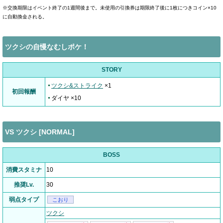
※交換期限はイベント終了の1週間後まで。未使用の引換券は期限終了後に1枚につきコイン×10
に自動換金される。
ツクシの自慢なむしポケ！
STORY
ツクシ&ストライク
×1
初回報酬
ダイヤ ×10
VS ツクシ [NORMAL]
BOSS
消費スタミナ
10
推奨Lv.
30
弱点タイプ
こおり
ツクシ