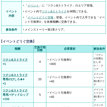
「
イベント
」に「ツクシ&ストライク」のエリア登場。
イベント
イベント内で
ツクシ&ストライク
を仲間にできる。
内容
「
イベントどうぐ交換
」登場。イベント内で入手できる「イベ
ント引換券U」を各種報酬に交換できる。
参加条件
メインストーリー第1章クリア。
【イベントどうぐ交換】
交換可能
報酬
必要素材
解放条件
回数
「ツクシ
の自慢な
ツクシ&ストライク
イベント引換券U
4
むしポ
×1
×400
ケ！」ク
リア
メインス
ツクシ&ストライク
イベント引換券U
トーリー
専用のびしろ★4
20
×40
第1章クリ
×1
ア
メインス
ツクシ&ストライク
イベント引換券U
トーリー
専用バディドロップ
5
×40
第1章クリ
×150
ア
メインス