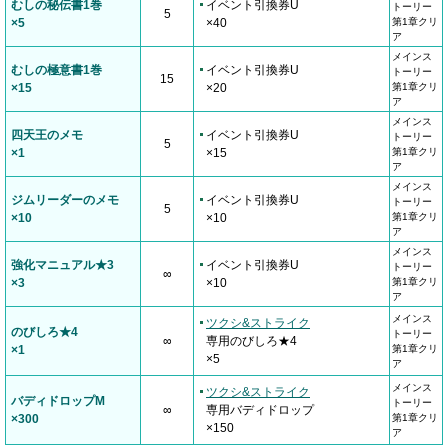
むしの秘伝書1巻
イベント引換券U
トーリー
5
×5
×40
第1章クリ
ア
メインス
むしの極意書1巻
イベント引換券U
トーリー
15
×15
×20
第1章クリ
ア
メインス
四天王のメモ
イベント引換券U
トーリー
5
×1
×15
第1章クリ
ア
メインス
ジムリーダーのメモ
イベント引換券U
トーリー
5
×10
×10
第1章クリ
ア
メインス
強化マニュアル★3
イベント引換券U
トーリー
∞
×3
×10
第1章クリ
ア
メインス
ツクシ&ストライク
のびしろ★4
トーリー
∞
専用のびしろ★4
×1
第1章クリ
×5
ア
メインス
ツクシ&ストライク
バディドロップM
トーリー
∞
専用バディドロップ
×300
第1章クリ
×150
ア