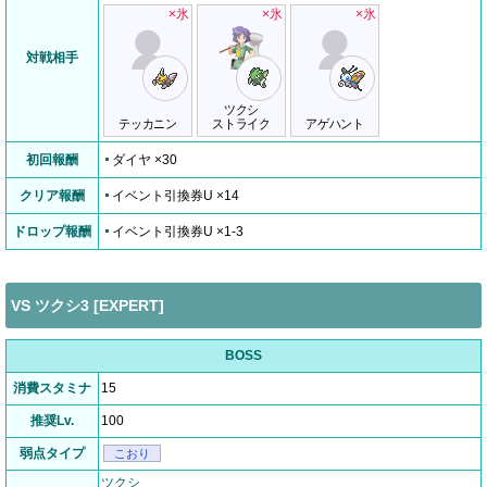
×氷
×氷
×氷
対戦相手
ツクシ
テッカニン
ストライク
アゲハント
初回報酬
ダイヤ ×30
クリア報酬
イベント引換券U ×14
ドロップ報酬
イベント引換券U ×1-3
VS ツクシ3 [EXPERT]
BOSS
消費スタミナ
15
推奨Lv.
100
弱点タイプ
こおり
ツクシ