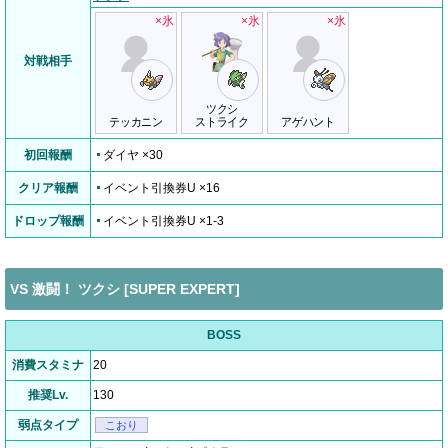
×氷
×氷
×氷
対戦相手
ツクシ
テッカニン
ストライク
アゲハント
初回報酬
ダイヤ ×30
クリア報酬
イベント引換券U ×16
ドロップ報酬
イベント引換券U ×1-3
VS 激闘！ ツクシ [SUPER EXPERT]
BOSS
消費スタミナ
20
推奨Lv.
130
弱点タイプ
こおり