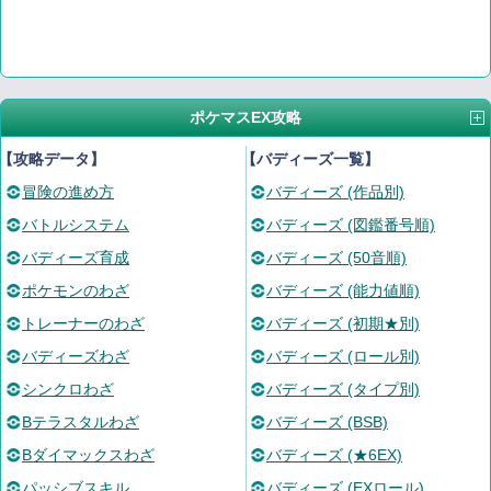
ポケマスEX攻略
【攻略データ】
【バディーズ一覧】
冒険の進め方
バディーズ (作品別)
バトルシステム
バディーズ (図鑑番号順)
バディーズ育成
バディーズ (50音順)
ポケモンのわざ
バディーズ (能力値順)
トレーナーのわざ
バディーズ (初期★別)
バディーズわざ
バディーズ (ロール別)
シンクロわざ
バディーズ (タイプ別)
Bテラスタルわざ
バディーズ (BSB)
Bダイマックスわざ
バディーズ (★6EX)
パッシブスキル
バディーズ (EXロール)