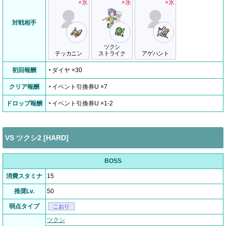
×氷
×氷
×氷
対戦相手
ツクシ
テッカニン
ストライク
アゲハント
初回報酬
ダイヤ ×30
クリア報酬
イベント引換券U ×7
ドロップ報酬
イベント引換券U ×1-2
VS ツクシ2 [HARD]
BOSS
消費スタミナ
15
推奨Lv.
50
弱点タイプ
こおり
ツクシ