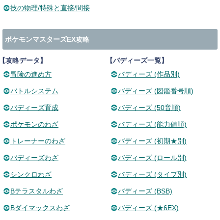
技の物理/特殊と直接/間接
ポケモンマスターズEX攻略
【攻略データ】
【バディーズ一覧】
冒険の進め方
バディーズ (作品別)
バトルシステム
バディーズ (図鑑番号順)
バディーズ育成
バディーズ (50音順)
ポケモンのわざ
バディーズ (能力値順)
トレーナーのわざ
バディーズ (初期★別)
バディーズわざ
バディーズ (ロール別)
シンクロわざ
バディーズ (タイプ別)
Bテラスタルわざ
バディーズ (BSB)
Bダイマックスわざ
バディーズ (★6EX)