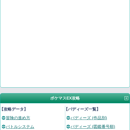
ポケマスEX攻略
【攻略データ】
【バディーズ一覧】
冒険の進め方
バディーズ (作品別)
バトルシステム
バディーズ (図鑑番号順)