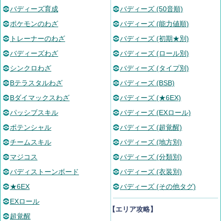
バディーズ育成
バディーズ (50音順)
ポケモンのわざ
バディーズ (能力値順)
トレーナーのわざ
バディーズ (初期★別)
バディーズわざ
バディーズ (ロール別)
シンクロわざ
バディーズ (タイプ別)
Bテラスタルわざ
バディーズ (BSB)
Bダイマックスわざ
バディーズ (★6EX)
パッシブスキル
バディーズ (EXロール)
ポテンシャル
バディーズ (超覚醒)
チームスキル
バディーズ (地方別)
マジコス
バディーズ (分類別)
バディストーンボード
バディーズ (衣装別)
★6EX
バディーズ (その他タグ)
EXロール
【エリア攻略】
超覚醒