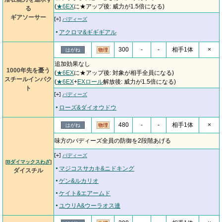
(
★6EX
に★アップ後: 威力が1.5倍になる)
る
ギアソーサー
バディーズ
アクロマ&ギギギアル
300
-
-
相手1体
×
はがね
物理
追加効果なし
1000年先を憂う
(
★6EX
に★アップ後: 対象が相手全員になる)
スチールインパク
(
★6EX
+
EXロール
解放後: 威力が1.5倍になる)
ト
バディーズ
ローズ&ダイオウドウ
480
-
-
相手1体
×
はがね
物理
味方のバディーズ全員の防御を2段階あげる
バディーズ
[
Bダイマックスわざ
]
マジコスサカキ&ニドキング
ダイスチル
ゲン&ルカリオ
ケイト&エアームド
ユウリA&ウーラオス連