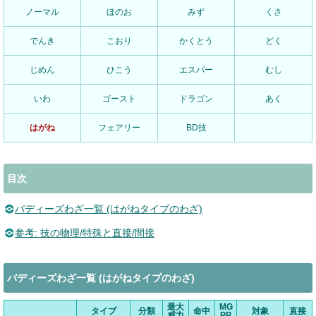
ノーマル
ほのお
みず
くさ
でんき
こおり
かくとう
どく
じめん
ひこう
エスパー
むし
いわ
ゴースト
ドラゴン
あく
はがね
フェアリー
BD技
目次
バディーズわざ一覧 (はがねタイプのわざ)
参考: 技の物理/特殊と直接/間接
バディーズわざ一覧 (はがねタイプのわざ)
最大
MG
タイプ
分類
命中
対象
直接
威力
PP