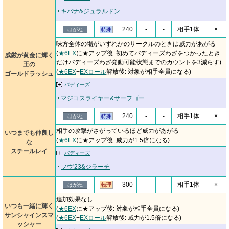
キバナ&ジュラルドン
240
-
-
相手1体
×
はがね
特殊
味方全体の場がいずれかのサークルのときは威力があがる
(
★6EX
に★アップ後: 初めてバディーズわざをつかったとき
威厳が黄金に輝く
だけバディーズわざ発動可能状態までのカウントを3減らす)
王の
(
★6EX
+
EXロール
解放後: 対象が相手全員になる)
ゴールドラッシュ
バディーズ
マジコスライヤー&サーフゴー
240
-
-
相手1体
×
はがね
特殊
相手の攻撃がさがっているほど威力があがる
いつまでも仲良し
(
★6EX
に★アップ後: 威力が1.5倍になる)
な
スチールレイ
バディーズ
フウ'23&ジラーチ
300
-
-
相手1体
×
はがね
物理
追加効果なし
いつも一緒に輝く
(
★6EX
に★アップ後: 対象が相手全員になる)
サンシャインスマ
(
★6EX
+
EXロール
解放後: 威力が1.5倍になる)
ッシャー