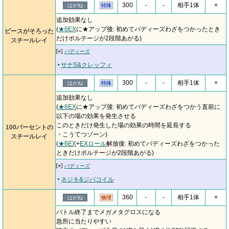
300
-
-
相手1体
×
はがね
特殊
追加効果なし
(
★6EX
に★アップ後: 初めてバディーズわざをつかったとき
ピースがそろった
だけボルテージが2段階あがる)
スチールレイ
バディーズ
サナS&クレッフィ
300
-
-
相手1体
×
はがね
特殊
追加効果なし
(
★6EX
に★アップ後: 初めてバディーズわざをつかう直前に
以下の場の効果を発生させる
このときだけ発生した場の効果の時間を延長する
100パーセントの
・こうてつゾーン)
スチールレイ
(
★6EX
+
EXロール
解放後: 初めてバディーズわざをつかった
ときだけボルテージが2段階あがる)
バディーズ
ネジキ&ジバコイル
360
-
-
相手1体
×
はがね
物理
バトル終了までメガメタグロスになる
急所に当たりやすい