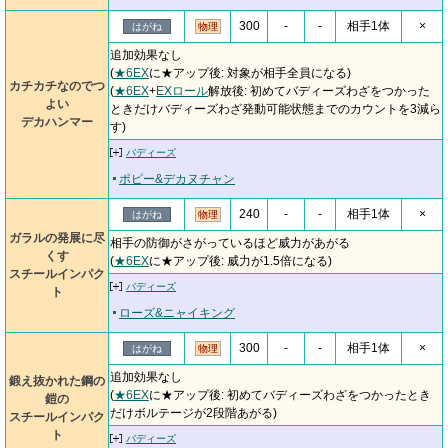
300
-
-
相手1体
×
はがね
物理
追加効果なし
(
★6EX
に★アップ後: 対象が相手全員になる)
カチカチなのでつ
(
★6EX
+
EXロール
解放後: 初めてバディーズわざをつかった
よい
ときだけバディーズわざ発動可能状態までのカウントを3減ら
デカハンマー
す)
バディーズ
ポピー&デカヌチャン
240
-
-
相手1体
×
はがね
物理
ガラルの発展に尽
相手の防御がさがっているほど威力があがる
くす
(
★6EX
に★アップ後: 威力が1.5倍になる)
スチールインパク
バディーズ
ト
ローズ&ニャイキング
300
-
-
相手1体
×
はがね
物理
追加効果なし
鍛え抜かれた鋼の
(
★6EX
に★アップ後: 初めてバディーズわざをつかったとき
鎧の
だけボルテージが2段階あがる)
スチールインパク
ト
バディーズ