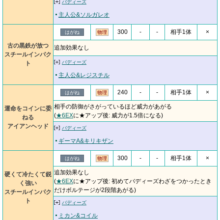
バディーズ
主人公&ソルガレオ
300
-
-
相手1体
×
はがね
物理
古の黒鉄が放つ
追加効果なし
スチールインパク
バディーズ
ト
主人公&レジスチル
240
-
-
相手1体
×
はがね
物理
相手の防御がさがっているほど威力があがる
運命をコインに委
(
★6EX
に★アップ後: 威力が1.5倍になる)
ねる
アイアンヘッド
バディーズ
ギーマA&キリキザン
300
-
-
相手1体
×
はがね
物理
追加効果なし
硬くて冷たくて鋭
(
★6EX
に★アップ後: 初めてバディーズわざをつかったとき
く強い
だけボルテージが2段階あがる)
スチールインパク
ト
バディーズ
ミカン&コイル