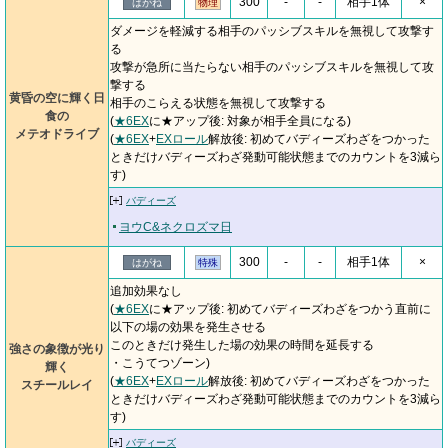
300
-
-
相手1体
×
はがね
物理
ダメージを軽減する相手のパッシブスキルを無視して攻撃す
る
攻撃が急所に当たらない相手のパッシブスキルを無視して攻
撃する
黄昏の空に輝く日
相手のこらえる状態を無視して攻撃する
食の
(
★6EX
に★アップ後: 対象が相手全員になる)
メテオドライブ
(
★6EX
+
EXロール
解放後: 初めてバディーズわざをつかった
ときだけバディーズわざ発動可能状態までのカウントを3減ら
す)
バディーズ
ヨウC&ネクロズマ日
300
-
-
相手1体
×
はがね
特殊
追加効果なし
(
★6EX
に★アップ後: 初めてバディーズわざをつかう直前に
以下の場の効果を発生させる
このときだけ発生した場の効果の時間を延長する
強さの象徴が光り
・こうてつゾーン)
輝く
(
★6EX
+
EXロール
解放後: 初めてバディーズわざをつかった
スチールレイ
ときだけバディーズわざ発動可能状態までのカウントを3減ら
す)
バディーズ