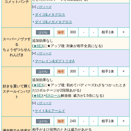
コメットパンチ
バディーズ
ダイゴ&メタグロス
ダイゴ&メガメタグロス
300
-
-
相手1体
×
はがね
物理
スーパーノヴァす
追加効果なし
る
(
★6EX
に★アップ後: 対象が相手全員になる)
ちょうぜつらせん
バディーズ
れんげき
マーレイン&ダグトリオA
300
-
-
相手1体
×
はがね
物理
追加効果なし
(
★6EX
に★アップ後: 初めてバディーズわざをつかったとき
好きを貫いて輝く
だけボルテージが2段階あがる)
スチールインパク
(
★6EX
+
EXロール
解放後: 威力が1.5倍になる)
ト
バディーズ
ケイト&エアームド
240
-
-
相手1体
×
はがね
物理
相手がまひ状態のときは威力があがる
潜在能力を追求す