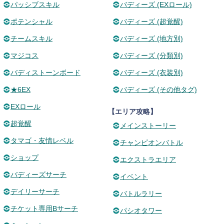
パッシブスキル
バディーズ (EXロール)
ポテンシャル
バディーズ (超覚醒)
チームスキル
バディーズ (地方別)
マジコス
バディーズ (分類別)
バディストーンボード
バディーズ (衣装別)
★6EX
バディーズ (その他タグ)
EXロール
【エリア攻略】
超覚醒
メインストーリー
タマゴ・友情レベル
チャンピオンバトル
ショップ
エクストラエリア
バディーズサーチ
イベント
デイリーサーチ
バトルラリー
チケット専用Bサーチ
パシオタワー