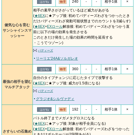
240
-
-
相手1体
×
はがね
物理
相手の素早さがさがっているほど威力があがる
(
★6EX
に★アップ後: 初めてバディーズわざをつかったとき
だけバディーズわざ発動可能状態までのカウントを3減らす)
健気な心を育む
(
★6EX
+
EXロール
解放後: 初めてバディーズわざをつかう直
サンシャインスマ
前に以下の場の効果を発生させる
ッシャー
このときだけ発生した場の効果の時間を延長する
・こうてつゾーン)
バディーズ
リーリエ'24A&ソルガレオ
360
-
-
相手1体
×
はがね
物理
自分のタイプチェンジに応じたタイプで攻撃する
最強の相手を望む
(
★6EX
に★アップ後: 威力が1.5倍になる)
マルチアタック
バディーズ
グラジオ&シルヴァディ
192
-
-
相手1体
×
はがね
物理
バトル終了までメガメタグロスになる
(
★6EX
に★アップ後: 対象が相手全員になる)
(
★6EX
+
EXロール
解放後: 初めてバディーズわざをつかった
さすらいの石集め
ときだけボルテージが2段階あがる)