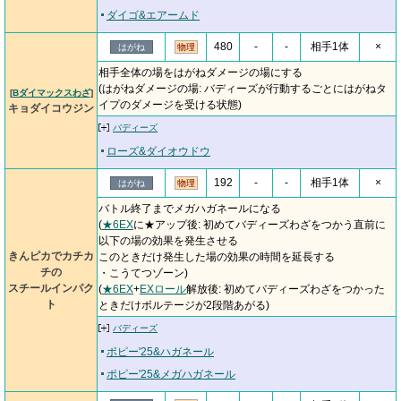
ダイゴ&エアームド
480
-
-
相手1体
×
はがね
物理
相手全体の場をはがねダメージの場にする
(はがねダメージの場: バディーズが行動するごとにはがねタ
[
Bダイマックスわざ
]
イプのダメージを受ける状態)
キョダイコウジン
バディーズ
ローズ&ダイオウドウ
192
-
-
相手1体
×
はがね
物理
バトル終了までメガハガネールになる
(
★6EX
に★アップ後: 初めてバディーズわざをつかう直前に
以下の場の効果を発生させる
きんピカでカチカ
このときだけ発生した場の効果の時間を延長する
チの
・こうてつゾーン)
スチールインパク
(
★6EX
+
EXロール
解放後: 初めてバディーズわざをつかった
ト
ときだけボルテージが2段階あがる)
バディーズ
ポピー'25&ハガネール
ポピー'25&メガハガネール