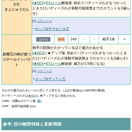
(
★6EX
+
EXロール
解放後: 初めてバディーズわざをつかった
かむ
ときだけバディーズわざ発動可能状態までのカウントを3減ら
きょじゅうだん
す)
バディーズ
ホップ&ザマゼンタ王
240
-
-
相手1体
×
はがね
物理
相手の防御がさがっているほど威力があがる
(
★6EX
に★アップ後: 初めてバディーズわざをつかったとき
妖精王の剣が放つ
だけバディーズわざ発動可能状態までのカウントを3減らす)
スチールインパク
(
★6EX
+
EXロール
解放後: 威力が1.5倍になる)
ト
バディーズ
ホップ&ザシアン王
※わざの威力はわざレベルに応じて上昇する。(上記の数値はLv.MAX時の数値)
※バディーズわざは
★6EX
に★アップすると強化される。
※MG…消費わざゲージ量 (
)
※PP…使用可能回数 (x/x)
参考: 技の物理/特殊と直接/間接