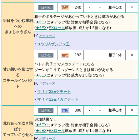
240
-
-
相手1体
×
はがね
物理
相手のボルテージがあがっているときは威力があがる
明日をつかむ勝利
(
★6EX
に★アップ後: 対象が相手全員になる)
への
(
★6EX
+
EXロール
解放後: 威力が1.5倍になる)
きょじゅうざん
バディーズ
ユウリ&ザシアン王
192
-
-
相手1体
×
はがね
物理
バトル終了までメガクチートになる
甘い想いを形にす
ゾーンがこうてつゾーンのときは威力があがる
る
(
★6EX
に★アップ後: 威力が1.5倍になる)
スチールインパク
バディーズ
ト
マリィ'22&クチート
マリィ'22&メガクチート
300
-
-
相手1体
×
はがね
特殊
追加効果なし
荒れ狂って吹き飛
(
★6EX
に★アップ後: 対象が相手全員になる)
ばす
(
★6EX
+
EXロール
解放後: 威力が1.5倍になる)
てっていこうせん
バディーズ