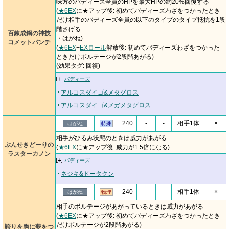
味方のバディーズ全員のHPを最大HPの約20%回復する
(
★6EX
に★アップ後: 初めてバディーズわざをつかったとき
だけ相手のバディーズ全員の以下のタイプのタイプ抵抗を1段
階さげる
百錬成鋼の神技
・はがね)
コメットパンチ
(
★6EX
+
EXロール
解放後: 初めてバディーズわざをつかった
ときだけボルテージが2段階あがる)
(効果タグ: 回復)
バディーズ
アルコスダイゴ&メタグロス
アルコスダイゴ&メガメタグロス
240
-
-
相手1体
×
はがね
特殊
相手がひるみ状態のときは威力があがる
ぶんせきどーりの
(
★6EX
に★アップ後: 威力が1.5倍になる)
ラスターカノン
バディーズ
ネジキ&ドータクン
240
-
-
相手1体
×
はがね
物理
相手のボルテージがあがっているときは威力があがる
(
★6EX
に★アップ後: 初めてバディーズわざをつかったとき
だけボルテージが2段階あがる)
誇りを胸に夢をつ