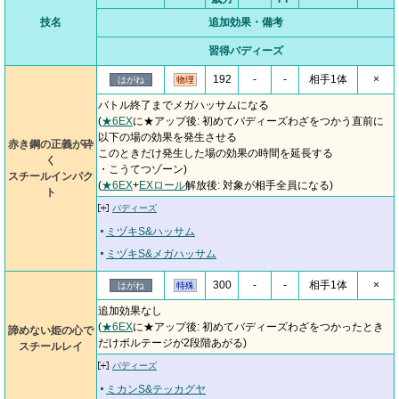
技名
追加効果・備考
習得バディーズ
192
-
-
相手1体
×
はがね
物理
バトル終了までメガハッサムになる
(
★6EX
に★アップ後: 初めてバディーズわざをつかう直前に
以下の場の効果を発生させる
赤き鋼の正義が砕
このときだけ発生した場の効果の時間を延長する
く
・こうてつゾーン)
スチールインパク
(
★6EX
+
EXロール
解放後: 対象が相手全員になる)
ト
バディーズ
ミヅキS&ハッサム
ミヅキS&メガハッサム
300
-
-
相手1体
×
はがね
特殊
追加効果なし
(
★6EX
に★アップ後: 初めてバディーズわざをつかったとき
諦めない姫の心で
だけボルテージが2段階あがる)
スチールレイ
バディーズ
ミカンS&テッカグヤ