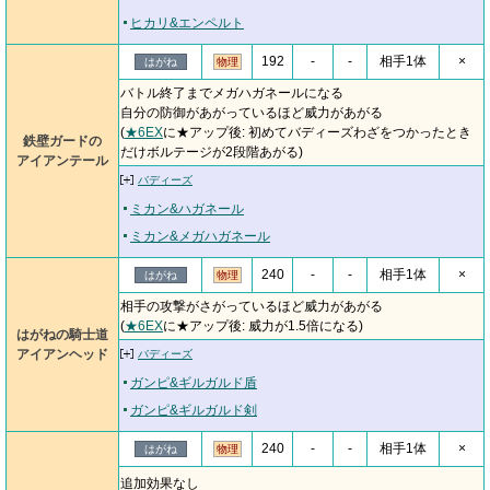
ヒカリ&エンペルト
192
-
-
相手1体
×
はがね
物理
バトル終了までメガハガネールになる
自分の防御があがっているほど威力があがる
(
★6EX
に★アップ後: 初めてバディーズわざをつかったとき
鉄壁ガードの
だけボルテージが2段階あがる)
アイアンテール
バディーズ
ミカン&ハガネール
ミカン&メガハガネール
240
-
-
相手1体
×
はがね
物理
相手の攻撃がさがっているほど威力があがる
(
★6EX
に★アップ後: 威力が1.5倍になる)
はがねの騎士道
アイアンヘッド
バディーズ
ガンピ&ギルガルド盾
ガンピ&ギルガルド剣
240
-
-
相手1体
×
はがね
物理
追加効果なし