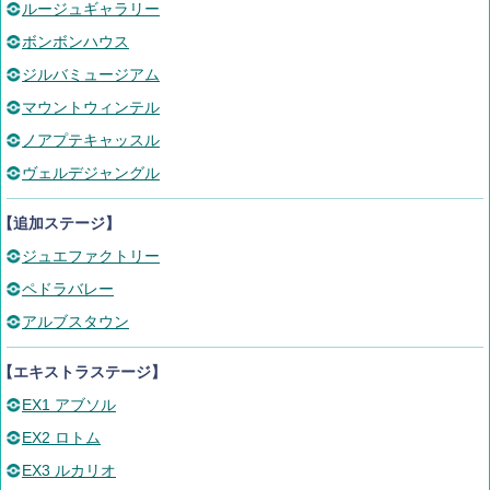
ルージュギャラリー
ボンボンハウス
ジルバミュージアム
マウントウィンテル
ノアプテキャッスル
ヴェルデジャングル
【追加ステージ】
ジュエファクトリー
ペドラバレー
アルブスタウン
【エキストラステージ】
EX1 アブソル
EX2 ロトム
EX3 ルカリオ