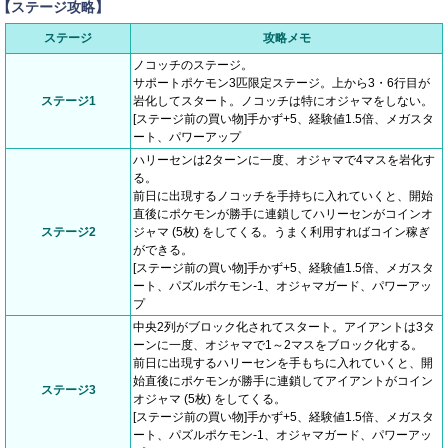
【ステージ攻略】
ステージ
攻略メモ
ノコッチのステージ。
サポートポケモン3匹限定ステージ。上から3・6行目が
ステージ1
岩化してスタート。ノコッチは特にオジャマをしない。
[ステージ前の買い物]手かず+5、経験値1.5倍、メガスタ
ート、パワーアップ
ハリーセンは2ターンに一度、オジャマで4マスを岩化す
る。
前日に出現するノコッチを手持ちに入れていくと、開始
直後にポケモンが勝手に連鎖してハリーセンがコインオ
ステージ2
ジャマ (5枚) をしてくる。うまく利用すればコイン稼ぎ
ができる。
[ステージ前の買い物]手かず+5、経験値1.5倍、メガスタ
ート、パズルポケモン-1、オジャマガード、パワーアッ
プ
中央2列がブロック化されてスタート。アイアントは3タ
ーンに一度、オジャマで1～2マスをブロック化する。
前日に出現するハリーセンを手もちに入れていくと、開
始直後にポケモンが勝手に連鎖してアイアントがコイン
ステージ3
オジャマ (5枚) をしてくる。
[ステージ前の買い物]手かず+5、経験値1.5倍、メガスタ
ート、パズルポケモン-1、オジャマガード、パワーアッ