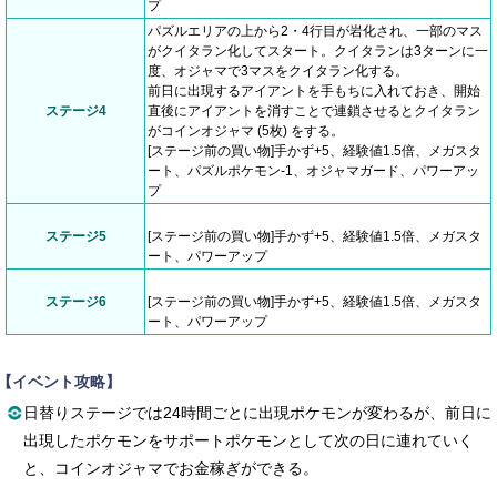
プ
パズルエリアの上から2・4行目が岩化され、一部のマス
がクイタラン化してスタート。クイタランは3ターンに一
度、オジャマで3マスをクイタラン化する。
前日に出現するアイアントを手もちに入れておき、開始
ステージ4
直後にアイアントを消すことで連鎖させるとクイタラン
がコインオジャマ (5枚) をする。
[ステージ前の買い物]手かず+5、経験値1.5倍、メガスタ
ート、パズルポケモン-1、オジャマガード、パワーアッ
プ
ステージ5
[ステージ前の買い物]手かず+5、経験値1.5倍、メガスタ
ート、パワーアップ
ステージ6
[ステージ前の買い物]手かず+5、経験値1.5倍、メガスタ
ート、パワーアップ
【イベント攻略】
日替りステージでは24時間ごとに出現ポケモンが変わるが、前日に
出現したポケモンをサポートポケモンとして次の日に連れていく
と、コインオジャマでお金稼ぎができる。