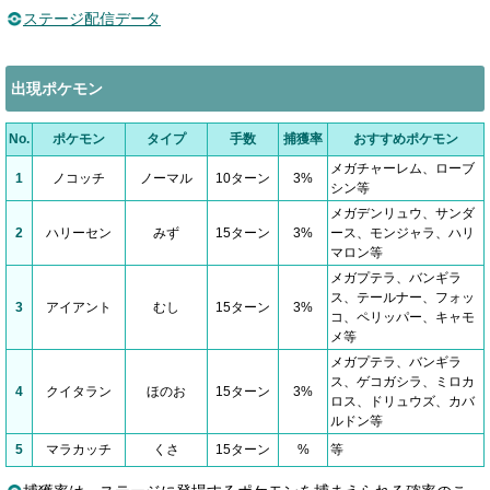
ステージ配信データ
出現ポケモン
No.
ポケモン
タイプ
手数
捕獲率
おすすめポケモン
メガチャーレム、ローブ
1
ノコッチ
ノーマル
10ターン
3%
シン等
メガデンリュウ、サンダ
2
ハリーセン
みず
15ターン
3%
ース、モンジャラ、ハリ
マロン等
メガプテラ、バンギラ
ス、テールナー、フォッ
3
アイアント
むし
15ターン
3%
コ、ペリッパー、キャモ
メ等
メガプテラ、バンギラ
ス、ゲコガシラ、ミロカ
4
クイタラン
ほのお
15ターン
3%
ロス、ドリュウズ、カバ
ルドン等
5
マラカッチ
くさ
15ターン
%
等