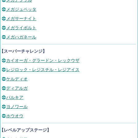
メガアブソル
メガジュペッタ
メガサーナイト
メガライボルト
メガハガネール
【スーパーチャレンジ】
カイオーガ・グラードン・レックウザ
レジロック・レジスチル・レジアイス
ケルディオ
ディアルガ
パルキア
ヨノワール
ホウオウ
【レベルアップステージ】