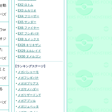
EX2 ロトム
せ動
EX3 ルカリオ
、パズ
EX4 フリーザー
EX5 サンダー
EX6 ファイヤー
or
EX7 フシギバナ
、オジ
EX8 カメックス
EX28 キリキザン
た
EX29 エルレイド
EX30 ヌメルゴン
、パズ
【ランキングステージ】
くと
メガバシャーモ
、パズ
メガフシギバナ
メガガブリアス
る
メガサメハダー
メガリザードンY
メガアブソル
、パズ
メガジュペッタ