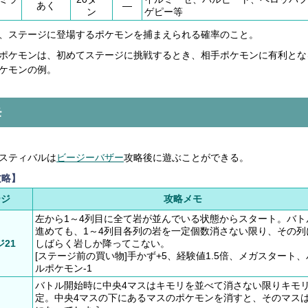
あく
―
ン
ゲピー等
、ステージに登場するポケモンを捕まえられる確率のこと。
ポケモンは、初めてステージに挑戦するとき、相手ポケモンに有利とな
ケモンの例。
モ
】
スティバルは
ビージーバザー
攻略後に遊ぶことができる。
攻略】
ージ
攻略メモ
左から1～4列目に全て岩が並んでいる状態からスタート。バト
進めても、1～4列目各列の岩を一定個数消さない限り、その列
21
しばらく岩しか降ってこない。
[ステージ前の買い物]手かず+5、経験値1.5倍、メガスタート
ルポケモン-1
バトル開始時に中央4マスはキモリを並べて消さない限りキモ
定。中央4マスの下にあるマスのポケモンを消すと、そのマス