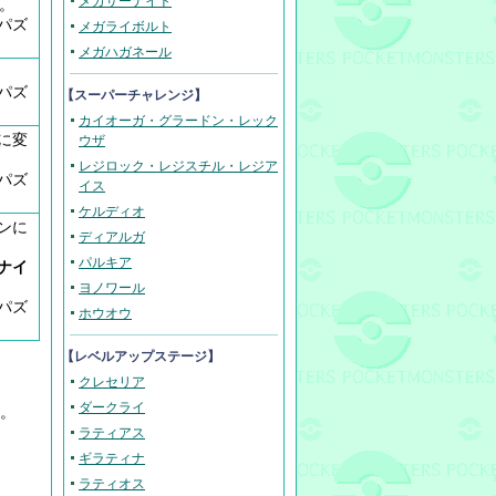
メガサーナイト
。
、パズ
メガライボルト
メガハガネール
、パズ
【スーパーチャレンジ】
カイオーガ・グラードン・レック
に変
ウザ
レジロック・レジスチル・レジア
、パズ
イス
ケルディオ
ンに
ディアルガ
パルキア
ナイ
ヨノワール
、パズ
ホウオウ
【レベルアップステージ】
クレセリア
ダークライ
る。
ラティアス
ギラティナ
ラティオス