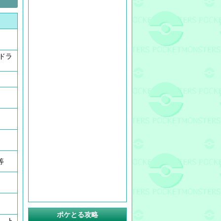
ドラ
等
ポケとる攻略
、ト