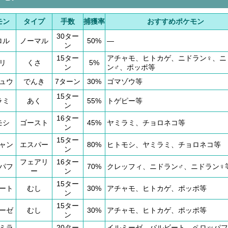
モン
タイプ
手数
捕獲率
おすすめポケモン
30ター
ロル
ノーマル
50%
―
ン
15ター
アチャモ、ヒトカゲ、ニドラン♀、ニ
リ
くさ
5%
ン
ン♂、ポッポ等
ュウ
でんき
7ターン
30%
ゴマゾウ等
15ター
ラミ
あく
55%
トゲピー等
ン
16ター
モシ
ゴースト
45%
ヤミラミ、チョロネコ等
ン
15ター
ャン
エスパー
80%
ヒトモシ、ヤミラミ、チョロネコ等
ン
フェアリ
16ター
パフ
70%
クレッフィ、ニドラン♂、ニドラン♀
ー
ン
15ター
ート
むし
30%
アチャモ、ヒトカゲ、ポッポ等
ン
15ター
ーゼ
むし
30%
アチャモ、ヒトカゲ、ポッポ等
ン
ミラ
20ター
イルミーゼ、バルビート、ペロッパフ