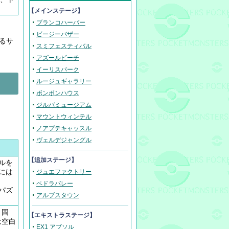
【メインステージ】
ブランコハーバー
ビージーバザー
るサ
スミフェスティバル
アズールビーチ
イーリスパーク
ルージュギャラリー
ボンボンハウス
ジルバミュージアム
マウントウィンテル
ノアプテキャッスル
ヴェルデジャングル
【追加ステージ】
ルを
には
ジュエファクトリー
ペドラバレー
、パズ
アルブスタウン
リ固
【エキストラステージ】
は空白
EX1 アブソル