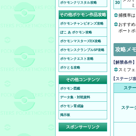
30
ポケモンクリスタル攻略
ミ
その他ポケモン作品攻略
捕獲率は
ポケモンチャンピオンズ攻略
おすすめ
ポートポ
ぽこ あ ポケモン攻略
ポケモンマスターズEX攻略
攻略メ
ポケモンスクランブルSP攻略
ポケモンクエスト攻略
【解禁条件
ポケとる攻略
スミフェ
【ステージ
その他コンテンツ
ステ
ポケモン図鑑
データ集・対戦資料
ポケモン育成論
ステージ
掲示板
スポンサーリンク