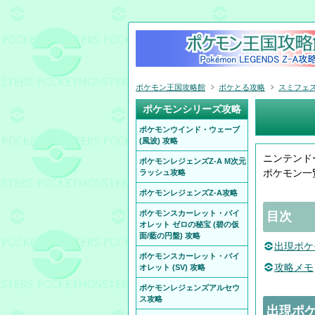
ポケモン王国攻略館
ポケとる攻略
スミフェ
ポケモンシリーズ攻略
ポケモンウインド・ウェーブ
(風波) 攻略
ニンテンド
ポケモンレジェンズZ-A M次元
ポケモン一
ラッシュ攻略
ポケモンレジェンズZ-A攻略
ポケモンスカーレット・バイ
目次
オレット ゼロの秘宝 (碧の仮
面/藍の円盤) 攻略
出現ポケ
ポケモンスカーレット・バイ
攻略メモ
オレット (SV) 攻略
ポケモンレジェンズアルセウ
ス攻略
出現ポ