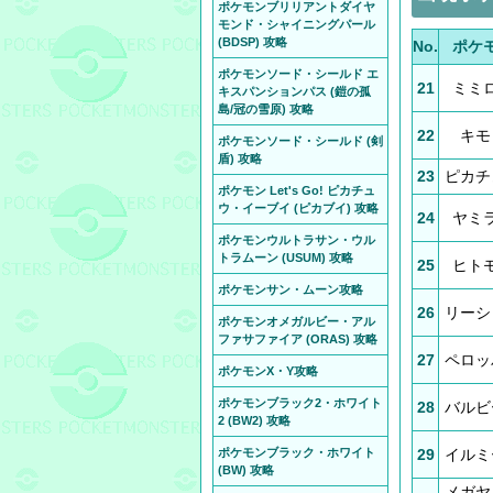
ポケモンブリリアントダイヤ
モンド・シャイニングパール
(BDSP) 攻略
No.
ポケ
ポケモンソード・シールド エ
21
ミミ
キスパンションパス (鎧の孤
島/冠の雪原) 攻略
22
キモ
ポケモンソード・シールド (剣
盾) 攻略
23
ピカチ
ポケモン Let's Go! ピカチュ
ウ・イーブイ (ピカブイ) 攻略
24
ヤミ
ポケモンウルトラサン・ウル
トラムーン (USUM) 攻略
25
ヒト
ポケモンサン・ムーン攻略
26
リーシ
ポケモンオメガルビー・アル
ファサファイア (ORAS) 攻略
27
ペロッ
ポケモンX・Y攻略
ポケモンブラック2・ホワイト
28
バルビ
2 (BW2) 攻略
ポケモンブラック・ホワイト
29
イルミ
(BW) 攻略
メガヤ