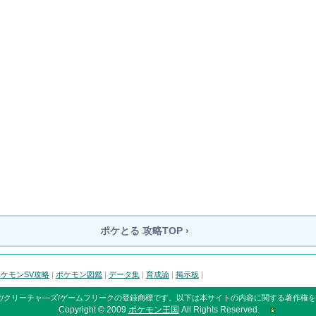
ポケとる
攻略TOP ›
ケモンSV攻略
|
ポケモン図鑑
|
データ集
|
育成論
|
掲示板
|
/クリーチャ―ズ/ゲームフリークの登録商標です。
以下は本サイトの内容に関する著作権を
Copyright © 2009
ポケモン王国
All Rights Reserved.