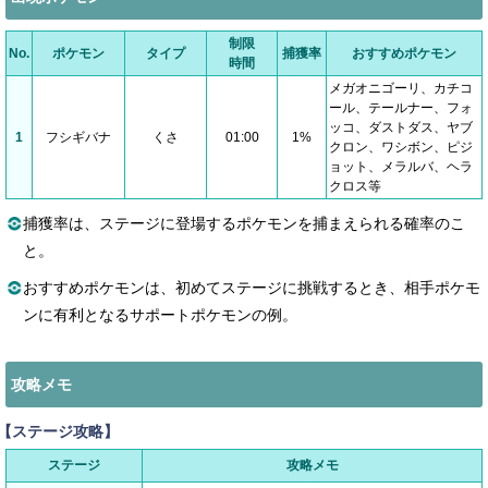
制限
No.
ポケモン
タイプ
捕獲率
おすすめポケモン
時間
メガオニゴーリ、カチコ
ール、テールナー、フォ
ッコ、ダストダス、ヤブ
1
フシギバナ
くさ
01:00
1%
クロン、ワシボン、ピジ
ョット、メラルバ、ヘラ
クロス等
捕獲率は、ステージに登場するポケモンを捕まえられる確率のこ
と。
おすすめポケモンは、初めてステージに挑戦するとき、相手ポケモ
ンに有利となるサポートポケモンの例。
攻略メモ
【ステージ攻略】
ステージ
攻略メモ