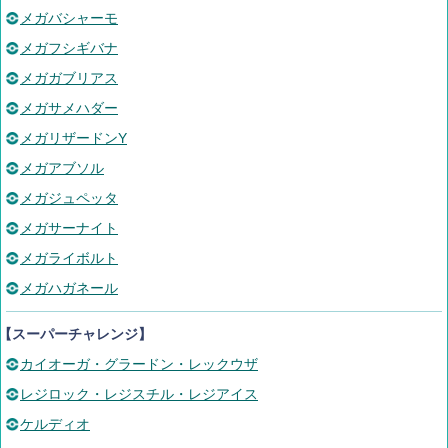
メガバシャーモ
メガフシギバナ
メガガブリアス
メガサメハダー
メガリザードンY
メガアブソル
メガジュペッタ
メガサーナイト
メガライボルト
メガハガネール
【スーパーチャレンジ】
カイオーガ・グラードン・レックウザ
レジロック・レジスチル・レジアイス
ケルディオ