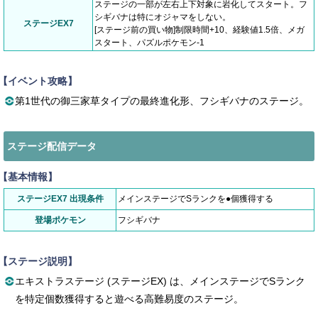
ステージの一部が左右上下対象に岩化してスタート。フ
シギバナは特にオジャマをしない。
ステージEX7
[ステージ前の買い物]制限時間+10、経験値1.5倍、メガ
スタート、パズルポケモン-1
【イベント攻略】
第1世代の御三家草タイプの最終進化形、フシギバナのステージ。
ステージ配信データ
【基本情報】
ステージEX7 出現条件
メインステージでSランクを●個獲得する
登場ポケモン
フシギバナ
【ステージ説明】
エキストラステージ (ステージEX) は、メインステージでSランク
を特定個数獲得すると遊べる高難易度のステージ。