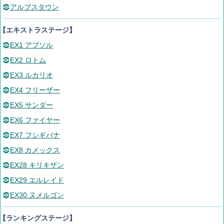
アルブスタウン
【エキストラステージ】
EX1 アブソル
EX2 ロトム
EX3 ルカリオ
EX4 フリーザー
EX5 サンダー
EX6 ファイヤー
EX7 フシギバナ
EX8 カメックス
EX28 キリキザン
EX29 エルレイド
EX30 ヌメルゴン
【ランキングステージ】