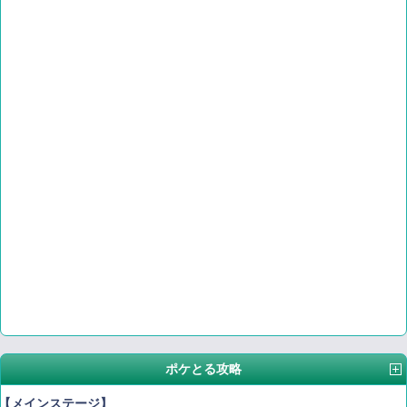
ポケとる攻略
【メインステージ】