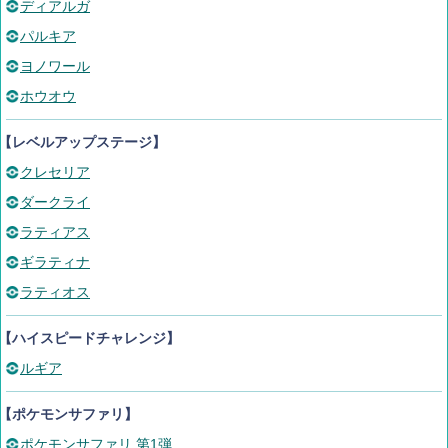
ディアルガ
パルキア
ヨノワール
ホウオウ
【レベルアップステージ】
クレセリア
ダークライ
ラティアス
ギラティナ
ラティオス
【ハイスピードチャレンジ】
ルギア
【ポケモンサファリ】
ポケモンサファリ 第1弾