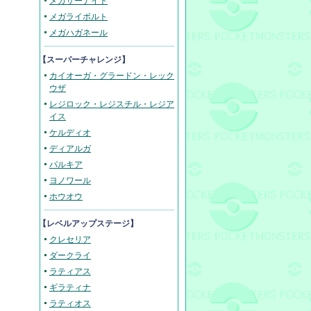
メガサーナイト
メガライボルト
メガハガネール
【スーパーチャレンジ】
カイオーガ・グラードン・レック
ウザ
レジロック・レジスチル・レジア
イス
ケルディオ
ディアルガ
パルキア
ヨノワール
ホウオウ
【レベルアップステージ】
クレセリア
ダークライ
ラティアス
ギラティナ
ラティオス