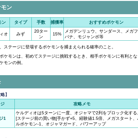
ケモン
モン
タイプ
手数
捕獲率
おすすめポケモン
20ター
メガデンリュウ、サンダース、メガフ
ィオ
みず
15%
ン
バナ、モジャンボ等
、ステージに登場するポケモンを捕まえられる確率のこと。
ポケモンは、初めてステージに挑戦するとき、相手ポケモンに有利とな
ケモンの例。
モ
攻略】
ージ
攻略メモ
ケルディオは5ターンに一度、オジャマで2列をブロック化する
ジ1
[ステージ前の買い物]手かず+5、経験値1.5倍、メガスタート
ルポケモン-1、オジャマガード、パワーアップ