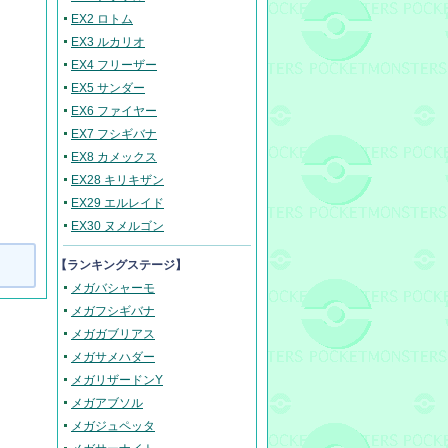
EX2 ロトム
EX3 ルカリオ
EX4 フリーザー
EX5 サンダー
EX6 ファイヤー
EX7 フシギバナ
EX8 カメックス
EX28 キリキザン
EX29 エルレイド
EX30 ヌメルゴン
【ランキングステージ】
メガバシャーモ
メガフシギバナ
メガガブリアス
メガサメハダー
メガリザードンY
メガアブソル
メガジュペッタ