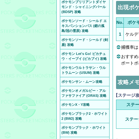
ポケモンブリリアントダイヤ
出現ポ
モンド・シャイニングパール
(BDSP) 攻略
ポケモンソード・シールド エ
No.
ポケ
キスパンションパス (鎧の孤
島/冠の雪原) 攻略
1
ケルデ
ポケモンソード・シールド (剣
盾) 攻略
捕獲率は
ポケモン Let's Go! ピカチュ
おすすめ
ウ・イーブイ (ピカブイ) 攻略
ポートポ
ポケモンウルトラサン・ウル
トラムーン (USUM) 攻略
攻略メ
ポケモンサン・ムーン攻略
ポケモンオメガルビー・アル
【ステージ
ファサファイア (ORAS) 攻略
ステ
ポケモンX・Y攻略
ポケモンブラック2・ホワイト
2 (BW2) 攻略
ステー
ポケモンブラック・ホワイト
(BW) 攻略