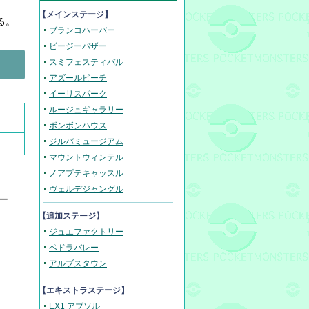
【メインステージ】
る。
ブランコハーバー
ビージーバザー
スミフェスティバル
アズールビーチ
イーリスパーク
ルージュギャラリー
ボンボンハウス
ジルバミュージアム
マウントウィンテル
ノアプテキャッスル
ヴェルデジャングル
ー
【追加ステージ】
ジュエファクトリー
ペドラバレー
アルブスタウン
【エキストラステージ】
EX1 アブソル