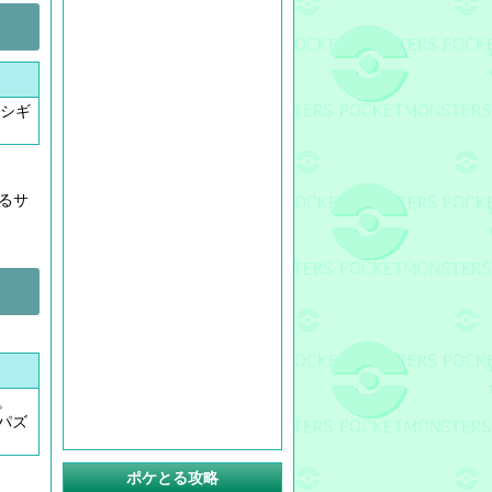
シギ
るサ
。
、パズ
ポケとる攻略