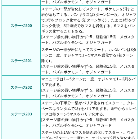
ート、パズルポケモン-1、オジャマガード
ステージの一部が岩化してスタート。ポケモンを消すと
岩が落ちてくる。バンギラスは3ターンに一度、オジャマ
で1行をブロック化する (初ターン除く) 。たまに1行をブ
ステージ200
ロック化後、3回連続で数マスを岩化する。6マスをバン
ギラス化することもある。
[ステージ前の買い物]手かず+5、経験値1.5倍、メガスタ
ート、パズルポケモン-1、オジャマガード
ステージの一部が岩になってスタート。カバルドンは3タ
ーンに一度、オジャマで1～5マスを岩化する (初ターン
ステージ201
除く) 。
[ステージ前の買い物]手かず+5、経験値1.5倍、メガスタ
ート、パズルポケモン-1、オジャマガード
マニューラは1～5ターンに一度、オジャマで1～2列をバ
リア化する。
ステージ202
[ステージ前の買い物]手かず+5、経験値1.5倍、メガスタ
ート、パズルポケモン-1、オジャマガード
ステージの下半分一部がバリア化されてスタート。クレ
ベースはランダムで1行をバリア化する。途中からクレベ
ステージ203
ースは毎ターン5マスをバリア化する。
[ステージ前の買い物]手かず+5、経験値1.5倍、メガスタ
ート、パズルポケモン-1、オジャマガード
ステージの上1/3が1マスを除き岩化してスタート。ウォ
ーグルは2ターンに一度だけ、オジャマで2行を岩化する