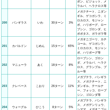
ボン、ピジョット、メ
ラルバ、ヘラクロス等
メガクチート、ニダン
ギル、ゲコガシラ、ミ
ロカロス、モジャン
200
バンギラス
いわ
30ターン
3%
ボ、ハリボーグ、ロー
ブシン、ゴロンダ、ヒ
ポポタス、ガラガラ等
メガオニゴーリ、カチ
コール、ゲコガシラ、
201
カバルドン
じめん
15ターン
65%
ミロカロス、モジャン
ボ、ハリボーグ等
ローブシン、ゴロン
ダ、メラルバ、ヘラク
202
マニューラ
あく
18ターン
8%
ロス、グランブル、ブ
ルー等
メガプテラ、バンギラ
ス、メガクチート、ニ
203
クレベース
こおり
26ターン
11%
ダンギル、テールナ
ー、フォッコ、ローブ
シン、ゴロンダ等
メガプテラ、バンギラ
ス、メガデンリュウ、
204
ウォーグル
ひこう
8ターン
5%
シママ、メガオニゴー