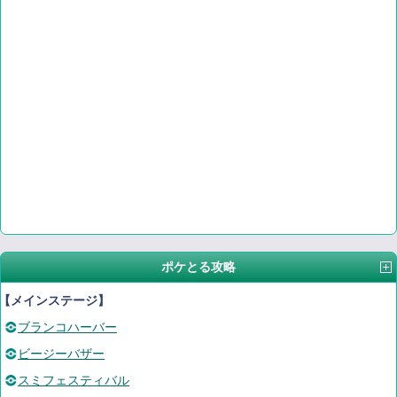
ポケとる攻略
【メインステージ】
ブランコハーバー
ビージーバザー
スミフェスティバル