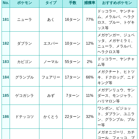
No.
ポケモン
タイプ
手数
捕獲率
おすすめポケモン
ドッコラー、ヤンチャ
ム、メラルバ、ヘラク
181
ニューラ
あく
16ターン
77%
ロス、ブルー、トゲキ
ッス等
メガゲンガー、ジュペ
ッタ、メガヤミラミ、
182
ダブラン
エスパー
10ターン
12%
ニューラ、メラルバ、
ヘラクロス等
ドッコラー、ヤンチャ
183
カビゴン
ノーマル
55ターン
2%
ム等
メガクチート、ヒトツ
184
グランブル
フェアリー
17ターン
66%
キ、ドクロッグ、ニド
キング等
メガデンリュウ、サン
185
ゲコガシラ
みず
7ターン
11%
ダース、モンジャラ、
ハリマロン等
ワシボン、ピジョッ
ト、ダブラン、ユニラ
186
ドテッコツ
かくとう
22ターン
32%
ン、グランブル、ブル
ー等
メガオニゴーリ、カチ
コール、フォッコ、ブ