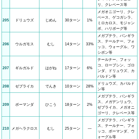
リ、クレベース等
メガオニゴーリ、クレ
ベース、ゲコガシラ、
205
ドリュウズ
じめん
30ターン
1%
ミロカロス、モジャン
ボ、ハリボーグ等
メガプテラ、バンギラ
ス、テールナー、フォ
206
ウルガモス
むし
14ターン
33%
ッコ、ウォーグル、ワ
シボン等
テールナー、フォッ
コ、ローブシン、ゴロ
207
ギルガルド
はがね
17ターン
6%
ンダ、ドリュウズ、カ
バルドン等
ドリュウズ、カバルド
208
ゼブライカ
でんき
10ターン
28%
ン等
メガプテラ、バンギラ
ス、メガデンリュウ、
209
ボーマンダ
ひこう
18ターン
2%
ゼブライカ、メガオニ
ゴーリ、クレベース等
メガプテラ、バンギラ
ス、テールナー、フォ
210
メガヘラクロス
むし
25ターン
―
ッコ、ボーマンダ、ウ
ォーグル等