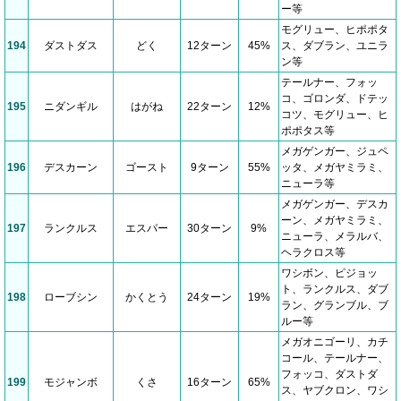
ー等
モグリュー、ヒポポタ
194
ダストダス
どく
12ターン
45%
ス、ダブラン、ユニラ
ン等
テールナー、フォッ
コ、ゴロンダ、ドテッ
195
ニダンギル
はがね
22ターン
12%
コツ、モグリュー、ヒ
ポポタス等
メガゲンガー、ジュペ
196
デスカーン
ゴースト
9ターン
55%
ッタ、メガヤミラミ、
ニューラ等
メガゲンガー、デスカ
ーン、メガヤミラミ、
197
ランクルス
エスパー
30ターン
9%
ニューラ、メラルバ、
ヘラクロス等
ワシボン、ピジョッ
ト、ランクルス、ダブ
198
ローブシン
かくとう
24ターン
19%
ラン、グランブル、ブ
ルー等
メガオニゴーリ、カチ
コール、テールナー、
フォッコ、ダストダ
199
モジャンボ
くさ
16ターン
65%
ス、ヤブクロン、ワシ