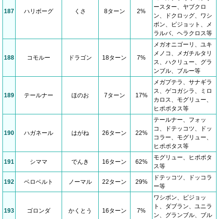
ースター、ヤブクロ
187
ハリボーグ
くさ
8ターン
2%
ン、ドクロッグ、ワシ
ボン、ピジョット、メ
ラルバ、ヘラクロス等
メガオニゴーリ、ユキ
メノコ、メガチルタリ
188
コモルー
ドラゴン
18ターン
7%
ス、ハクリュー、グラ
ンブル、ブルー等
メガプテラ、サナギラ
ス、ゲコガシラ、ミロ
189
テールナー
ほのお
7ターン
17%
カロス、モグリュー、
ヒポポタス等
テールナー、フォッ
コ、ドテッコツ、ドッ
190
ハガネール
はがね
26ターン
22%
コラー、モグリュー、
ヒポポタス等
モグリュー、ヒポポタ
191
シママ
でんき
16ターン
62%
ス等
ドテッコツ、ドッコラ
192
ベロベルト
ノーマル
22ターン
29%
ー等
ワシボン、ピジョッ
ト、ダブラン、ユニラ
193
ゴロンダ
かくとう
16ターン
7%
ン、グランブル、ブル