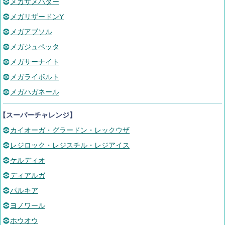
メガサメハダー
メガリザードンY
メガアブソル
メガジュペッタ
メガサーナイト
メガライボルト
メガハガネール
【スーパーチャレンジ】
カイオーガ・グラードン・レックウザ
レジロック・レジスチル・レジアイス
ケルディオ
ディアルガ
パルキア
ヨノワール
ホウオウ