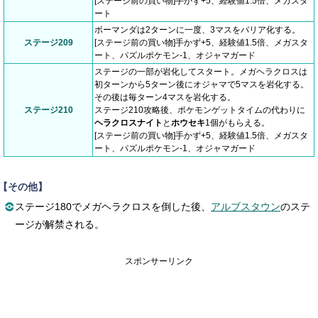
[ステージ前の買い物]手かず+5、経験値1.5倍、メガスタ
ート
ボーマンダは2ターンに一度、3マスをバリア化する。
ステージ209
[ステージ前の買い物]手かず+5、経験値1.5倍、メガスタ
ート、パズルポケモン-1、オジャマガード
ステージの一部が岩化してスタート。メガヘラクロスは
初ターンから5ターン後にオジャマで5マスを岩化する。
その後は毎ターン4マスを岩化する。
ステージ210
ステージ210攻略後、ポケモンゲットタイムの代わりに
ヘラクロスナイト
と
ホウセキ
1個がもらえる。
[ステージ前の買い物]手かず+5、経験値1.5倍、メガスタ
ート、パズルポケモン-1、オジャマガード
【その他】
ステージ180でメガヘラクロスを倒した後、
アルブスタウン
のステ
ージが解禁される。
スポンサーリンク