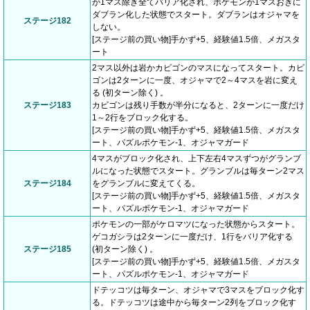
が1マス除き全てバリア化され、ポケモンが1マスおきに
ダブラン化した状態でスタート。ダブランはオジャマを
ステージ182
しない。
[ステージ前の買い物]手かず+5、経験値1.5倍、メガスタ
ート
2マス以外は岩かカビゴンのマスになってスタート。カビ
ゴンは2ターンに一度、オジャマで2～4マスを岩に変え
る (初ターン除く) 。
ステージ183
カビゴンは残り手数が半分になると、2ターンに一度だけ
1～2行をブロック化する。
[ステージ前の買い物]手かず+5、経験値1.5倍、メガスタ
ート、パズルポケモン-1、オジャマガード
4マスがブロック化され、上下左右4マスずつがグランブ
ルになった状態でスタート。グランブルは毎ターン2マス
ステージ184
をグランブルに変えてくる。
[ステージ前の買い物]手かず+5、経験値1.5倍、メガスタ
ート、パズルポケモン-1、オジャマガード
ポケモンの一部がケロマツになった状態からスタート。
ゲコガシラは2ターンに一度だけ、1行をバリア化する
ステージ185
(初ターン除く) 。
[ステージ前の買い物]手かず+5、経験値1.5倍、メガスタ
ート、パズルポケモン-1、オジャマガード
ドテッコツは毎ターン、オジャマで3マスをブロック化す
る。ドテッコツは途中から毎ターン2列をブロック化す