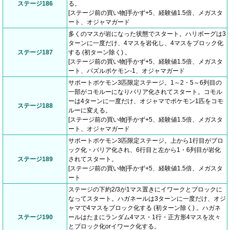
ステージ186
る。
[ステージ前の買い物]手かず+5、経験値1.5倍、メガスタ
ート、オジャマガード
多くのマスが岩になった状態でスタート。ハリボーグは3
ターンに一度だけ、4マスを岩化し、4マスをブロック化
ステージ187
する (初ターン除く) 。
[ステージ前の買い物]手かず+5、経験値1.5倍、メガスタ
ート、パズルポケモン-1、オジャマガード
サポートポケモン3匹限定ステージ。1～2・5～6列目の
一部がコモルーになりバリア化されてスタート。コモル
ーは4ターンに一度だけ、オジャマでポケモン1匹をコモ
ステージ188
ルーに変える。
[ステージ前の買い物]手かず+5、経験値1.5倍、メガスタ
ート、オジャマガード
サポートポケモン3匹限定ステージ。上から1行目がブロ
ック化・バリア化され、6行目と左から1・6列目が岩化
ステージ189
されてスタート。
[ステージ前の買い物]手かず+5、経験値1.5倍、メガスタ
ート
ステージの下約2/3が1マス置きにイワークとブロックに
なってスタート。ハガネールは3ターンに一度だけ、オジ
ャマで4マスをブロック化する (初ターン除く) 。ハガネ
ステージ190
ールはたまにランダム4マス・1行・正方形4マスを次々
とブロック化orイワーク化する。