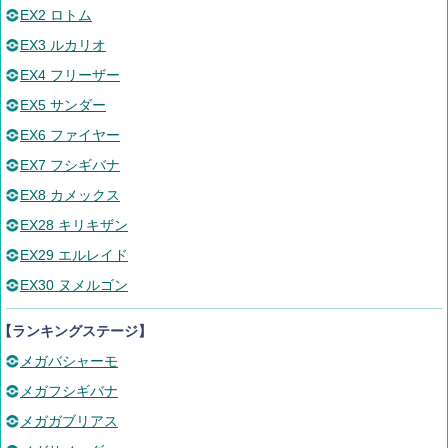
EX2 ロトム
EX3 ルカリオ
EX4 フリーザー
EX5 サンダー
EX6 ファイヤー
EX7 フシギバナ
EX8 カメックス
EX28 キリキザン
EX29 エルレイド
EX30 ヌメルゴン
【ランキングステージ】
メガバシャーモ
メガフシギバナ
メガガブリアス