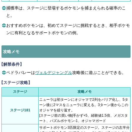
捕獲率は、ステージに登場するポケモンを捕まえられる確率のこ
と。
おすすめポケモンは、初めてステージに挑戦するとき、相手ポケモ
ンに有利となるサポートポケモンの例。
攻略メモ
【解禁条件】
ペドラバレーは
ヴェルデジャングル
攻略後に遊ぶことができる。
【ステージ攻略】
ステージ
攻略メモ
ニューラは初ターンにオジャマで2列をバリア化し、5タ
ーン後に2マスをニューラに変える。3ターン後からこの
ステージ181
オジャマを繰り返す。
[ステージ前の買い物]手かず+5、経験値1.5倍、メガスタ
ート、パズルポケモン-1、オジャマガード
サポートポケモン3匹限定のステージ。ステージの左半分