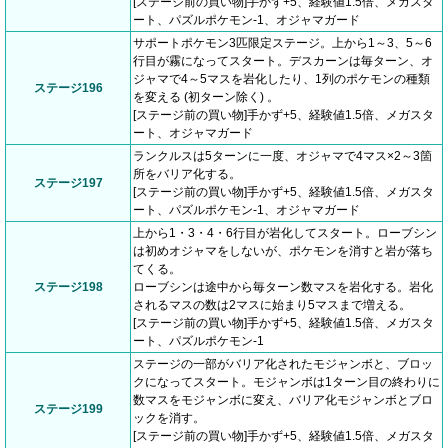
[ステージ前の買い物]手かず+5、経験値1.5倍、メガスタ
ート、パズルポケモン-1、オジャマガード
サポートポケモン3匹限定ステージ。上から1～3、5～6
行目が霧になってスタート。デスカーンは毎ターン、オ
ジャマで4～5マスを岩化したり、1列のポケモンの種類
ステージ196
を変える (初ターン除く) 。
[ステージ前の買い物]手かず+5、経験値1.5倍、メガスタ
ート、オジャマガード
ランクルスは5ターンに一度、オジャマで4マス×2～3箇
所をバリア化する。
ステージ197
[ステージ前の買い物]手かず+5、経験値1.5倍、メガスタ
ート、パズルポケモン-1、オジャマガード
上から1・3・4・6行目が岩化してスタート。ローブシン
は初めオジャマをしないが、ポケモンを消すと岩が落ち
てくる。
ステージ198
ローブシンは途中から毎ターン数マスを岩化する。岩化
されるマスの数は2マスに始まり5マスまで増える。
[ステージ前の買い物]手かず+5、経験値1.5倍、メガスタ
ート、パズルポケモン-1
ステージの一部がバリア化されたモジャンボと、ブロッ
クになってスタート。モジャンボは1ターン目の終わりに
数マスをモジャンボに変え、バリア化モジャンボとブロ
ステージ199
ックを消す。
[ステージ前の買い物]手かず+5、経験値1.5倍、メガスタ