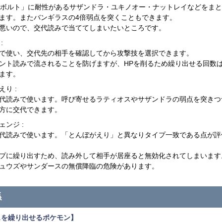
んボルト」に耐性があるサザンドラ・ユキノオー・ナットレイなどをま
ます。またバンギラスの4倍弱点を突くこともできます。
悪いので、交代読みで当ててしまいたいところです。
:
で使い、交代先の相手を確認してから攻撃技を選択できます。
ント読みで流されることを防げますが、HPを削るため繰り出せる回数
ます。
り :
代読みで使います。呼び寄せるラティオスやサザンドラの弱点を突きつ
方に交代できます。
ェンジ :
代読みで使います。「とんぼがえり」と異なりタイプ一致である点が評
プに繰り出すため、読み外して相手が居座ると無効化されてしまいます
ュウズやサンダースの無償降臨の危険があります。
係
スを繰り出せるポケモン】