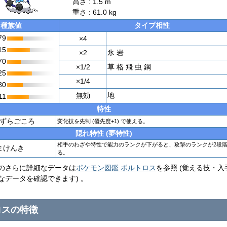
高さ : 1.5 m
重さ : 61.0 kg
種族値
タイプ相性
79
×4
15
×2
氷 岩
70
×1/2
草 格 飛 虫 鋼
25
×1/4
80
無効
地
11
特性
ずらごころ
変化技を先制 (優先度+1) で使える。
隠れ特性 (夢特性)
相手のわざや特性で能力のランクが下がると、攻撃のランクが2段
まけんき
る。
のさらに詳細なデータは
ポケモン図鑑 ボルトロス
を参照 (覚える技・入
なデータを確認できます) 。
ロスの特徴