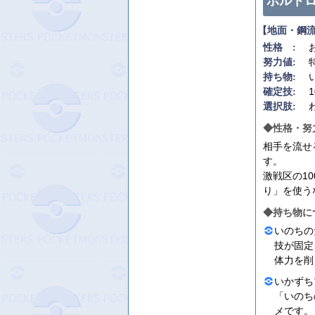
ボルト
【地面・鋼
性格 :
努力値:
持ち物:
確定技:
選択肢:
◆性格・努
相手を流せ
す。
激戦区の1
り」を使う
◆持ち物に
いのちのた
技が固定
体力を削
いかずち
「いのち
メです。