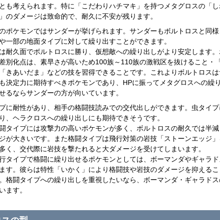
とも考えられます。特に「こだわりハチマキ」を持つメタグロスの「し
」のダメージは致命的で、耐久に不安が残ります。
のポケモンではサンダーが挙げられます。サンダーもボルトロスと同様
や一部の地面タイプに対して繰り出すことができます。
は耐久面でボルトロスに勝り、仮想敵への繰り出しがより安定します。
差別化点は、素早さが高いため100族～110族の激戦区を抜けること・
「きあいだま」などの技を習得できることです。これよりボルトロスは
も決定力に期待すべきポケモンであり、HPに振ってメタグロスへの繰
せるならサンダーの方が向いています。
プに耐性があり、相手の格闘技読みでの交代出しができます。虫タイプ
り、ヘラクロスへの繰り出しにも期待できそうです。
闘タイプには攻撃力の高いポケモンが多く、ボルトロスの耐久では半減
ジが大きいです。また格闘タイプは飛行対策の岩技「ストーンエッジ」
多く、交代際に岩技を撃たれると大ダメージを受けてしまいます。
行タイプで格闘に繰り出せるポケモンとしては、ボーマンダやギャラド
ます。彼らは特性「いかく」により格闘技や岩技のダメージを抑えるこ
。格闘タイプへの繰り出しを重視したいなら、ボーマンダ・ギャラドス
います。