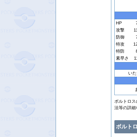
HP
攻撃
1
防御
特攻
1
特防
素早さ
1
いた
ボルトロス
法等の詳細
ボルト