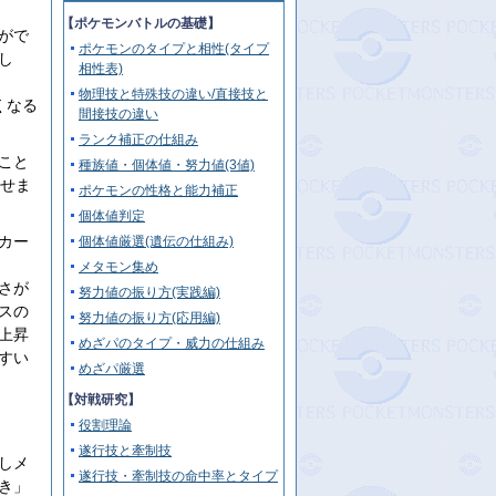
【ポケモンバトルの基礎】
がで
ポケモンのタイプと相性(タイプ
し
相性表)
物理技と特殊技の違い/直接技と
くなる
間接技の違い
ランク補正の仕組み
こと
種族値・個体値・努力値(3値)
流せま
ポケモンの性格と能力補正
個体値判定
カー
個体値厳選(遺伝の仕組み)
メタモン集め
さが
努力値の振り方(実践編)
スの
努力値の振り方(応用編)
上昇
めざパのタイプ・威力の仕組み
すい
めざパ厳選
【対戦研究】
役割理論
遂行技と牽制技
しメ
遂行技・牽制技の命中率とタイプ
き」