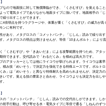
ろ】
プなので地面技に対して無償降臨ができ、「くさむすび」を覚えること
よって電気タイプでありながら地面タイプに強いです。地面相手の「じ
で繰り出すことができます。
に4倍弱点を持つラグラージや、体重が重く「くさむすび」の威力が高
モンに有利です。
性があり、メタグロスの「コメットパンチ」「じしん」読みで繰り出す
す。メタグロスの弱点は突けませんが、等倍「10まんボルト」により
く「くさむすび」や「きあいだま」による攻撃範囲を持つため、アタッ
期待できます。交代読みで「わるだくみ」を積めば高火力です。
プのアタッカーとしては他にライコウが挙げられます。ライコウは素早
、積み技「めいそう」で決定力を強化できる特殊エースです。ボルトロ
くみ」は「めいそう」と異なり特殊耐久を高められませんが、決定力の
きいです。覚える技の豊富さと合わせ、ライコウよりも決定力を出しや
す。
ろ】
スの「コメットパンチ」「じしん」読みでの交代出しができます。しか
の初手行動は、呼び寄せる水・電気タイプに等倍で通る「しねんのずつ