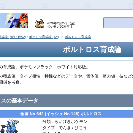
2026年2月27日 (金)
ポケモン30周年！
成論 (BW・BW2)
/
ポケモン育成論 (XY)
ボルトロス育成論
ボルトロス育成論
の育成論。ポケモンブラック・ホワイト対応版。
の種族値・タイプ相性・特性などのデータや、個体値・努力値・技など
関係を考察。
ロスの基本データ
全国 No.642 (イッシュ No.148) ボルトロス
分類 : らいげきポケモン
タイプ : でんき / ひこう