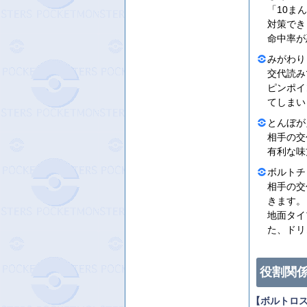
「10ま
対策でき
命中率が
みがわり 
交代読み
ピンポイ
てしまい
とんぼがえ
相手の交
有利な味
ボルトチ
相手の交
きます。
地面タイ
た、ドリ
役割関
【ボルトロ