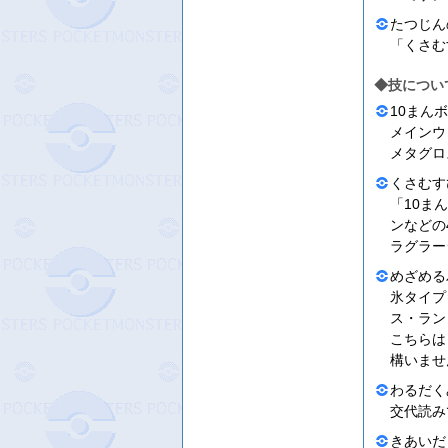
たつじん
「くさむ
◆技につい
10まんボ
メインウ
メタグロ
くさむすび
「10ま
ンなどの
ラグラー
めざめる
氷タイプ
ス・ラン
こちらは
構いませ
わるだくみ
交代読み
きあいだま