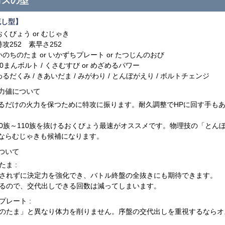
ロスの型
流し型】
おくびょう or むじゃき
特攻252 素早さ252
いのちのたま or いかずちプレート or たつじんのおび
10まんボルト / くさむすび or めざめるパワー
わるだくみ / きあいだま / みがわり / とんぼがえり / ボルトチェンジ
力値について
るだけの火力を保つために特攻に振ります。耐久調整でHPに回す手も
00族～110族を抜けるおくびょう最速がオススメです。物理技の「とん
ならむじゃきも候補になります。
ついて
ま :
されずに決定力を強化でき、バトル終盤の全抜きにも期待できます。
るので、交代出しできる回数は減ってしまいます。
プレート :
のたま」と異なり体力を削りません。序盤の交代出しを重視するならオ