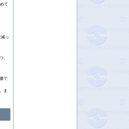
とめて
は減っ
つ、
価で
。ま